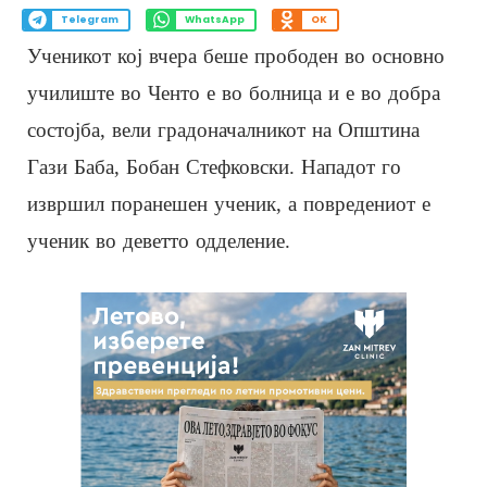
Telegram
WhatsApp
OK
Ученикот кој вчера беше прободен во основно
училиште во Ченто е во болница и е во добра
состојба, вели градоначалникот на Општина
Гази Баба, Бобан Стефковски. Нападот го
извршил поранешен ученик, а повредениот е
ученик во деветто одделение.