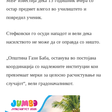
МВР известија дека 15 годишник вчера со
остар предмет влегол во училиштето и
повредил ученик.
Стефковски го осуди нападот и вели дека
насилството не може да се оправда со ништо.
„Општина Гази Баба, останува во постојана
координација со надлежните институции кои
превземаат мерки за целосно расчистување на
случајот“, вели градоначалникот.