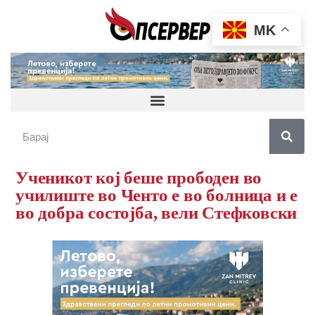
MK
Ученикот кој беше прободен во
училиште во Ченто е во болница и е
во добра состојба, вели Стефковски