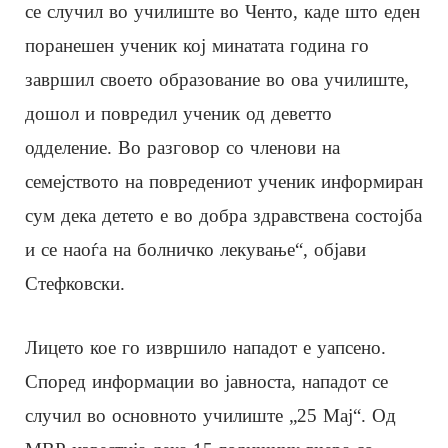
се случил во училиште во Ченто, каде што еден
поранешен ученик кој минатата година го
завршил своето образование во ова училиште,
дошол и повредил ученик од деветто
одделение. Во разговор со членови на
семејството на повредениот ученик информиран
сум дека детето е во добра здравствена состојба
и се наоѓа на болничко лекување“, објави
Стефковски.
Лицето кое го извршило нападот е уапсено.
Според информации во јавноста, нападот се
случил во основното училиште „25 Мај“. Од