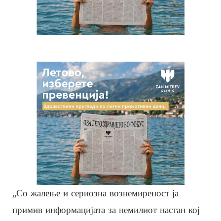
„Со жалење и сериозна вознемиреност ја
примив информацијата за немилиот настан кој