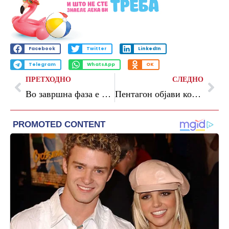
Facebook
Twitter
LinkedIn
Telegram
WhatsApp
OK
ПРЕТХОДНО
СЛЕДНО
Во завршна фаза е изградбата на боксерската сала во Битола
Пентагон објави колку војната во Иран ја чинела Америка досега