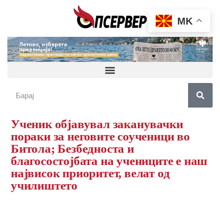
MK
Ученик објавувал заканувачки
пораки за неговите соученици во
Битола; Безбедноста и
благосостојбата на учениците e наш
највисок приоритет, велат од
училиштето