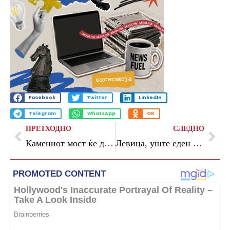
Facebook
Twitter
LinkedIn
Telegram
WhatsApp
OK
ПРЕТХОДНО
СЛЕДНО
Камениот мост ќе добие современо декоративно осветлување, најави Ѓорѓиевски
Левица, уште еден сателит во одбрана на ВМРО-ОКГ, велат од СДСМ