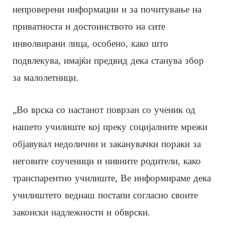
непроверени информации и за почитување на
приватноста и достоинството на сите
инволвирани лица, особено, како што
подвлекува, имајќи предвид дека станува збор
за малолетници.
„Во врска со настанот поврзан со ученик од
нашето училиште кој преку социјалните мрежи
објавувал недолични и заканувачки пораки за
неговите соученици и нивните родители, како
транспарентно училиште, Ве информираме дека
училиштето веднаш постапи согласно своите
законски надлежности и обврски.