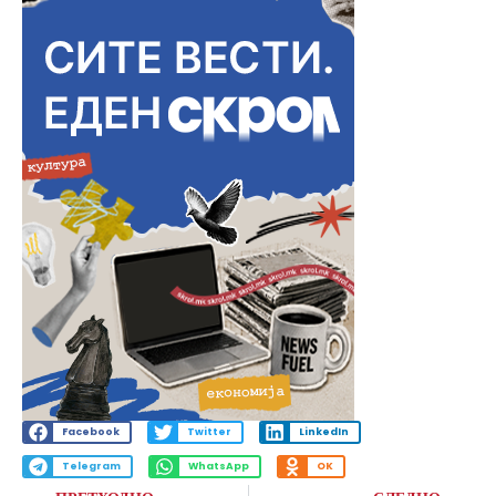
Facebook
Twitter
LinkedIn
Telegram
WhatsApp
OK