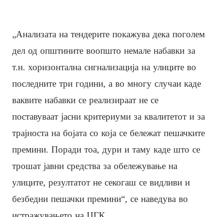
„Анализата на тендерите покажува дека поголем
дел од општините воопшто немале набавки за
т.н. хоризонтална сигнализација на улиците во
последните три години, а во многу случаи каде
ваквите набавки се реализираат не се
поставуваат јасни критериуми за квалитетот и за
трајноста на бојата со која се бележат пешачките
премини. Поради тоа, дури и таму каде што се
трошат јавни средства за обележување на
улиците, резултатот не секогаш се видливи и
безбедни пешачки премини“, се наведува во
истражувањето на ЦГК.