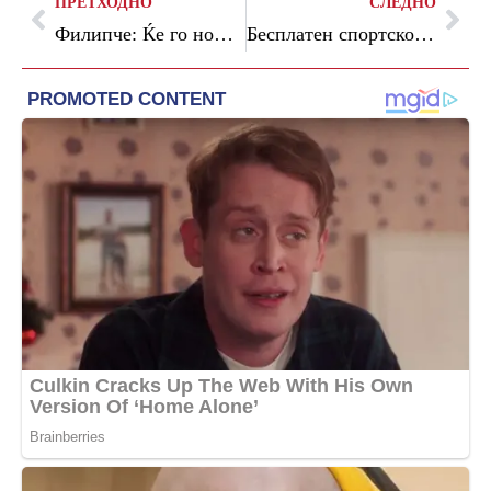
ПРЕТХОДНО
СЛЕДНО
Филипче: Ќе го номинирам Горан Герасимовски за нов потпретседател на СДСМ
Бесплатен спортско-едукативен камп за ученици од социјален ризик и талентирани спортисти од Кисела Вода