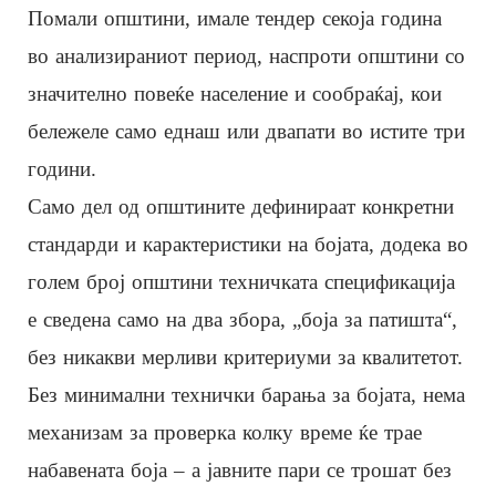
Помали општини, имале тендер секоја година
во анализираниот период, наспроти општини со
значително повеќе население и сообраќај, кои
бележеле само еднаш или двапати во истите три
години.
Само дел од општините дефинираат конкретни
стандарди и карактеристики на бојата, додека во
голем број општини техничката спецификација
е сведена само на два збора, „боја за патишта“,
без никакви мерливи критериуми за квалитетот.
Без минимални технички барања за бојата, нема
механизам за проверка колку време ќе трае
набавената боја – а јавните пари се трошат без