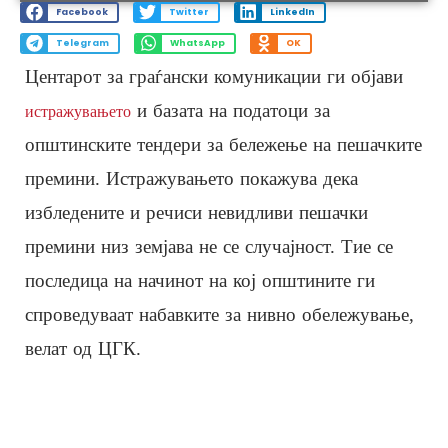
Facebook
Twitter
LinkedIn
Telegram
WhatsApp
OK
Центарот за граѓански комуникации ги објави
и базата на податоци за
истражувањето
општинските тендери за бележење на пешачките
премини. Истражувањето покажува дека
избледените и речиси невидливи пешачки
премини низ земјава не се случајност. Тие се
последица на начинот на кој општините ги
спроведуваат набавките за нивно обележување,
велат од ЦГК.