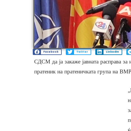
Facebook
Twitter
LinkedIn
СДСМ да ја закаже јавната расправа за 
пратеник на пратеничката група на ВМ
„
н
з
п
ќ