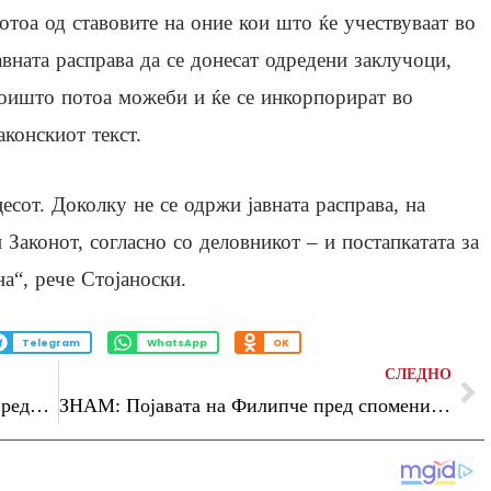
отоа од ставовите на оние кои што ќе учествуваат во
авната расправа да се донесат одредени заклучоци,
оишто потоа можеби и ќе се инкорпорират во
аконскиот текст.
есот. Доколку не се одржи јавната расправа, на
 Законот, согласно со деловникот – и постапкатата за
а“, рече Стојаноски.
Telegram
WhatsApp
OK
СЛЕДНО
На Богородица запленет златен накит вреден 1,1 милиони денари
ЗНАМ: Појавата на Филипче пред споменикот на ваташките младинци е суров потсетник на политичкото лицемерие