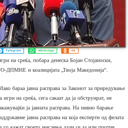
Telegram
WhatsApp
OK
игри на среќа, побара денеска Бојан Стојаноски,
РО-ДПМНЕ и коалицијата „Твоја Македонија“.
Иако бараа јавна расправа за Законот за приредување
а игри на среќа, сега сакаат да ја обструират, не
акажувајќи ја јавната расправа. На нивно барање
оддржавме јавна расправа на која експерти од фелата
е го кажат своето мислење дали се за или против