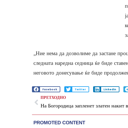
п
ј
к
з
„Ние нема да дозволиме да застане проц
следната наредна седница ќе биде ставен
неговото донесување ќе биде продолжен
Facebook
Twitter
LinkedIn
ПРЕТХОДНО