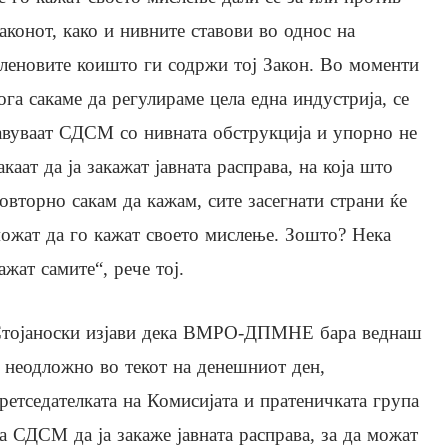
аконот, како и нивните ставови во однос на
леновите коишто ги содржи тој Закон. Во моменти
ога сакаме да регулираме цела една индустрија, се
авуваат СДСМ со нивната обструкција и упорно не
акаат да ја закажат јавната расправа, на која што
овторно сакам да кажам, сите засегнати страни ќе
ожат да го кажат своето мислење. Зошто? Нека
ажат самите“, рече тој.
тојаноски изјави дека ВМРО-ДПМНЕ бара веднаш
 неодложно во текот на денешниот ден,
ретседателката на Комисијата и пратеничката група
а СДСМ да ја закаже јавната расправа, за да можат