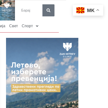
MK
ија
Свет
Спорт