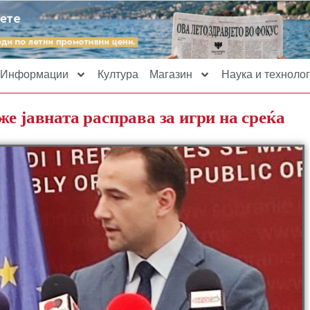
Информации
Култура
Магазин
Наука и технолог
е јавната расправа за игри на среќа