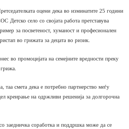
ретседателката оцени дека во изминатите 25 години
ОС Детско село со својата работа претставува
ример за посветеност, хуманост и професионален
ристап во грижата за децата во ризик.
онес во промоцијата на семејните вредности преку
 грижа.
а, таа смета дека е потребно партнерство меѓу
 цел креирање на одржливи решенија за долгорочна
а со заедничка соработка и поддршка може да се