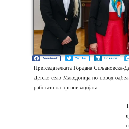
Facebook
Twitter
LinkedIn
Претседателката Гордана Сиљановска-Д
Детско село Македонија по повод одбе
работата на организацијата.
Т
в
о