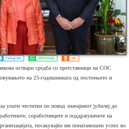
Telegram
WhatsApp
OK
авкова оствари средба со претставници на СОС
лежувањето на 25-годишнината од постоењето и
аа упати честитки по повод значајниот јубилеј до
работените, соработниците и поддржувачите на
рганизацијата, посакувајќи им понатамошен успех во