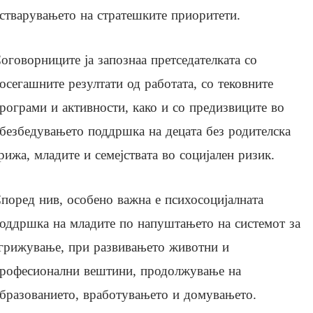
стварувањето на стратешките приоритети.
оговорниците ја запознаа претседателката со
осегашните резултати од работата, со тековните
рограми и активности, како и со предизвиците во
безбедувањето поддршка на децата без родителска
рижа, младите и семејствата во социјален ризик.
поред нив, особено важна е психосоцијалната
оддршка на младите по напуштањето на системот за
грижување, при развивањето животни и
рофесионални вештини, продолжување на
бразованието, вработувањето и домувањето.