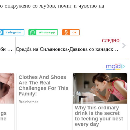
тво опкружено со љубов, почит и чувство на
Telegram
WhatsApp
OK
СЛЕДНО
Противпожарната бригада од Скопје доби ново возило како донација
Средба на Сиљановска-Давкова со канадските претприемачи со македонско потекло, Џон Битов помладиот и Јордан Битов