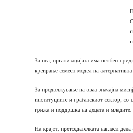
П
С
п
п
За неа, организацијата има особен прид
креирање семеен модел на алтернативна
За продолжување на оваа значајна мисиј
институциите и граѓанскиот сектор, со
грижа и поддршка на децата и младите.
На крајот, претседателката нагласи дек