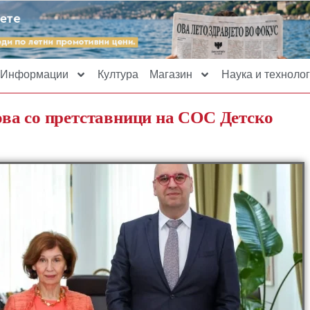
Информации
Култура
Магазин
Наука и технолог
ва со претставници на СОС Детско