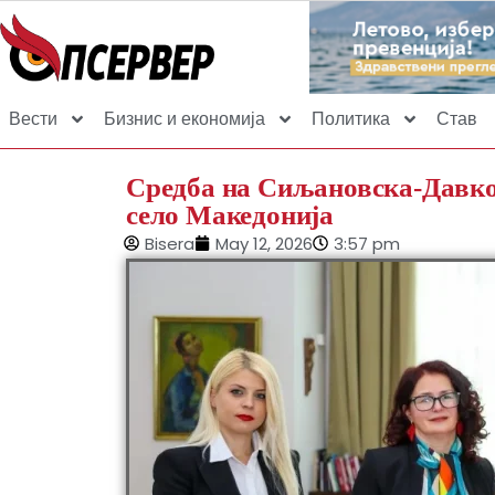
Вести
Бизнис и економија
Политика
Став
Средба на Сиљановска-Давко
село Македонија
Bisera
May 12, 2026
3:57 pm