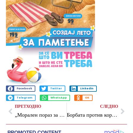
Facebook
Twitter
LinkedIn
Telegram
WhatsApp
OK
ПРЕТХОДНО
СЛЕДНО
„Морален пораз за Тошковски и ДПМНЕ е советничка да поднесе оставка, а тој не“, велат од СДСМ
Борбата против корупцијата и криминалот се видливи, Царинската управа со рекордни приходи, велат од ВМРО-ДПМНЕ