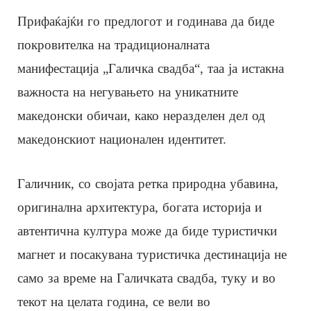
Прифаќајќи го предлогот и годинава да биде
покровителка на традиционалната
манифестација „Галичка свадба“, таа ја истакна
важноста на негувањето на уникатните
македонски обичаи, како неразделен дел од
македонскиот национален идентитет.
Галичник, со својата ретка природна убавина,
оригинална архитектура, богата историја и
автентична култура може да биде туристички
магнет и посакувана туристичка дестинација не
само за време на Галичката свадба, туку и во
текот на целата година, се вели во