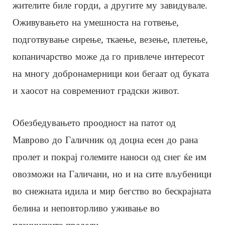
жителите биле горди, а другите му завидувале.
Оживувањето на умешноста на готвење,
подготвување сирење, ткаење, везење, плетење,
копаничарство може да го привлече интересот
на многу добронамерници кои бегаат од буката
и хаосот на современиот градски живот.
Обезбедувањето проодност на патот од
Маврово до Галичник од доцна есен до рана
пролет и покрај големите наноси од снег ќе им
овозможи на Галичани, но и на сите вљубеници
во снежната идила и мир бегство во бескрајната
белина и неповторливо уживање во