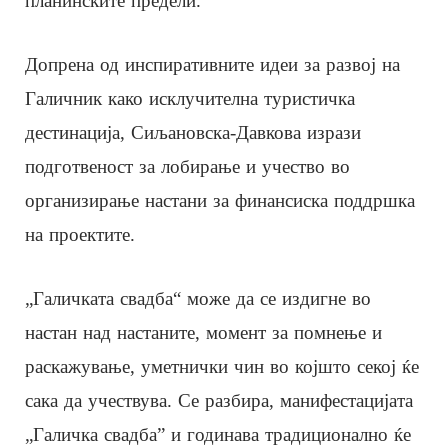
планинските предели.
Допрена од инспиративните идеи за развој на
Галичник како исклучителна туристичка
дестинација, Сиљановска-Давкова изрази
подготвеност за лобирање и учество во
организирање настани за финансиска поддршка
на проектите.
„Галичката свадба“ може да се издигне во
настан над настаните, момент за помнење и
раскажување, уметнички чин во којшто секој ќе
сака да учествува. Се разбира, манифестацијата
„Галичка свадба” и годинава традиционално ќе