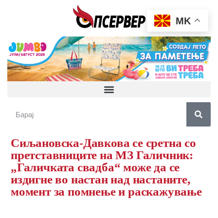
MK
Сиљановска-Давкова се сретна со
претставниците на МЗ Галичник:
„Галичката свадба“ може да се
издигне во настан над настаните,
момент за помнење и раскажување