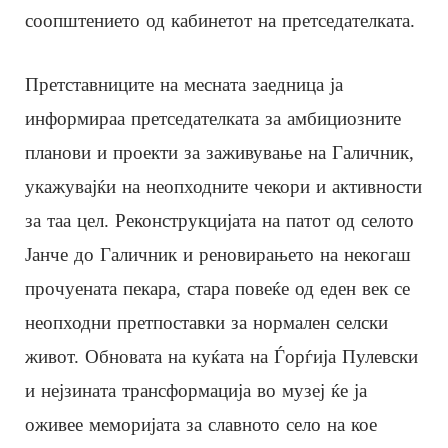
соопштението од кабинетот на претседателката.
Претставниците на месната заедница ја
информираа претседателката за амбициозните
планови и проекти за заживување на Галичник,
укажувајќи на неопходните чекори и активности
за таа цел. Реконструкцијата на патот од селото
Јанче до Галичник и реновирањето на некогаш
прочуената пекара, стара повеќе од еден век се
неопходни претпоставки за нормален селски
живот. Обновата на куќата на Ѓорѓија Пулевски
и нејзината трансформација во музеј ќе ја
оживее меморијата за славното село на кое