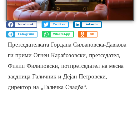
Facebook
Twitter
LinkedIn
Telegram
WhatsApp
OK
Претседателката Гордана Сиљановска-Давкова
ги прими Огнен Караѓозовски, претседател,
Филип Филиповски, потпретседател на месна
заедница Галичник и Дејан Петровски,
директор на „Галичка Свадба“.