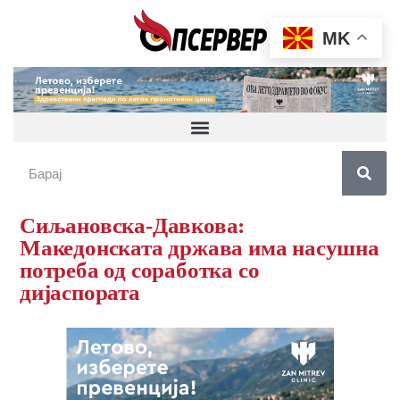
MK
Сиљановска-Давкова:
Македонската држава има насушна
потреба од соработка со
дијаспората