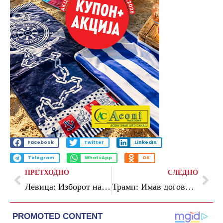
Facebook
Twitter
LinkedIn
Telegram
WhatsApp
OK
ПРЕТХОДНО
СЛЕДНО
Левица: Изборот на Зајкова за член на Антикорупциска е скандалозен
Трамп: Имав договор со Иран четири или пет пати, потоа тие се предомислија