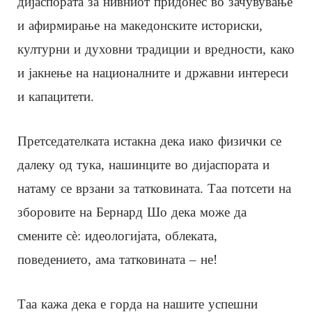
дијаспората за нивниот придонес во зачувување
и афирмирање на македонските историски,
културни и духовни традиции и вредности, како
и јакнење на националните и државни интереси
и капацитети.
Претседателката истакна дека иако физички се
далеку од тука, нашинците во дијаспората и
натаму се врзани за татковината. Таа потсети на
зборовите на Бернард Шо дека може да
смените сè: идеологијата, облеката,
поведението, ама татковината – не!
Таа кажа дека е горда на нашите успешни