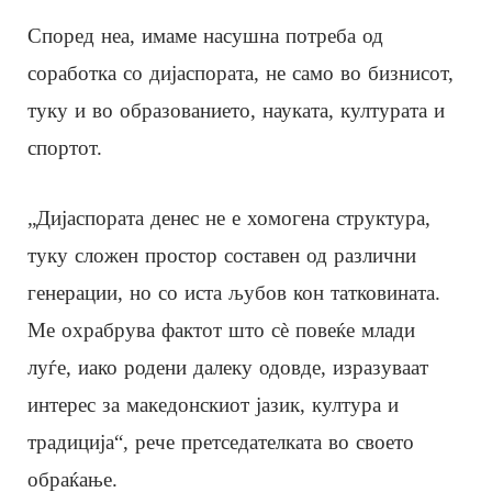
Според неа, имаме насушна потреба од
соработка со дијаспората, не само во бизнисот,
туку и во образованието, науката, културата и
спортот.
„Дијаспората денес не е хомогена структура,
туку сложен простор составен од различни
генерации, но со иста љубов кон татковината.
Ме охрабрува фактот што сè повеќе млади
луѓе, иако родени далеку одовде, изразуваат
интерес за македонскиот јазик, култура и
традиција“, рече претседателката во своето
обраќање.