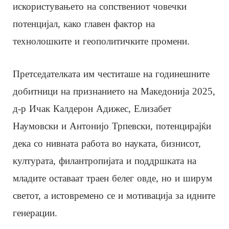
искористувањето на сопствениот човечки
потенцијал, како главен фактор на
технолошките и геополитичките промени.
Претседателката им честиташе на годинешните
добитници на признанието на Македонија 2025,
д-р Ичак Калдерон Адижес, Елизабет
Наумовски и Антонијо Трпевски, потенцирајќи
дека со нивната работа во науката, бизнисот,
културата, филантропијата и поддршката на
младите оставаат траен белег овде, но и ширум
светот, а истовремено се и мотивација за идните
генерации.