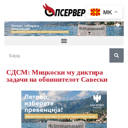
MK
СДСМ: Мицкоски му диктира
задачи на обвинителот Савески