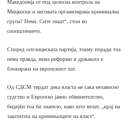
Македонија се под целосна контрола на
Мицкоски и неговата организирана криминална
група? Нема. Сите знаат“, стои во
соопштението.
Според опозициската партија, токму поради тоа
нема правда, нема реформи и државата е
блокирана на европскиот пат.
Од СДСМ тврдат дека власта не сака независно
судство и Европско јавно обвинителство,
бидејќи тоа би значело, како што велат, „крај на
заштитата на криминалците на власт“.