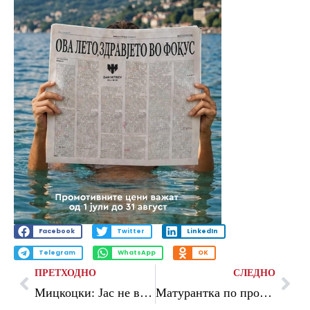
Facebook
Twitter
LinkedIn
Telegram
WhatsApp
OK
ПРЕТХОДНО
СЛЕДНО
Мицкоцки: Jас не влегов во политиката за смислување изговори, туку за ставање ред
Матурантка по прослава киднапирана и тепана од 40-годишен маж со кого била во врска