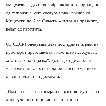
му делеше задачи од собраниската говорница и
од телевизија, сега следува нова наредба од
Мицкоски до Ало Савески – и тоа на празник“,
велат од партијата.
Од СДСМ оценуваат дека последните изјави на
премиерот претставуваат, како што наведуваат,
„скандалозна нарачка“, додавајќи дека тоа е
уште еден доказ оти нема независно судство и
обвинителство во државата.
„Има ли некого во земјата на кого не му е јасно
дека судството и обвинителството во