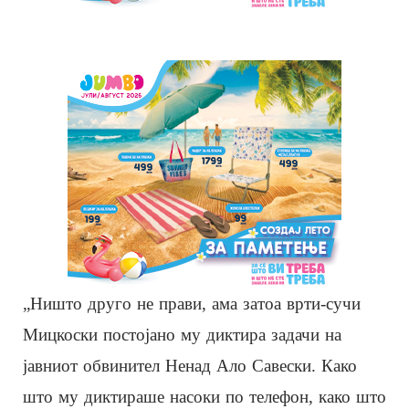
„Ништо друго не прави, ама затоа врти-сучи
Мицкоски постојано му диктира задачи на
јавниот обвинител Ненад Ало Савески. Како
што му диктираше насоки по телефон, како што