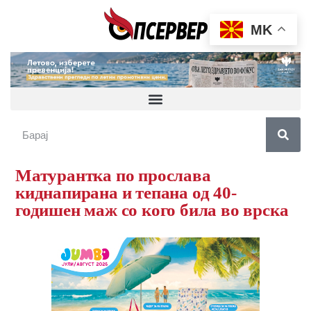
MK
Матурантка по прослава
киднапирана и тепана од 40-
годишен маж со кого била во врска