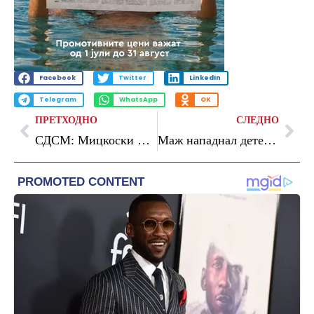
Facebook
Twitter
LinkedIn
Telegram
WhatsApp
OK
ПРЕТХОДНО
СЛЕДНО
СДСМ: Мицкоски му диктира задачи на обвинителот Савески
Маж нападнал дете во училиште во Илинден