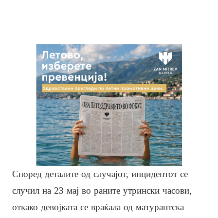
Според деталите од случајот, инцидентот се
случил на 23 мај во раните утрински часови,
откако девојката се враќала од матурантска