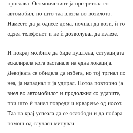
прослава. Осомничениот ја пресретнал со
автомобил, по што таа влегла во возилото.
Наместо да ја однесе дома, почнал да вози, ѝ го
одзел телефонот и не ѝ дозволувал да излезе.
И покрај молбите да биде пуштена, ситуацијата
ескалирала кога застанале на една локација.
Девојката се обидела да избега, но тој тргнал по
неа, ја нападнал и ја удирал. Потоа повторно ја
внел во автомобилот и продолжил со ударите,
при што ѝ нанел повреди и крварење од носот.
Таа на крај успеала да се ослободи и да побара
помош од случаен минувач.