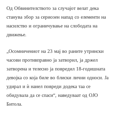
Од Обвинителството за случајот велат дека
станува збор за сериозен напад со елементи на
насилство и ограничување на слободата на
движење.
„Осомничениот на 23 мај во раните утрински
часови противправно ја затворил, ја држел
затворена и телесно ја повредил 18-годишната
девојка со која биле во блиски лични односи. Ја
удирал и ѝ нанел повреди додека таа се
обидувала да се спаси“, наведуваат од ОЈО
Битола.