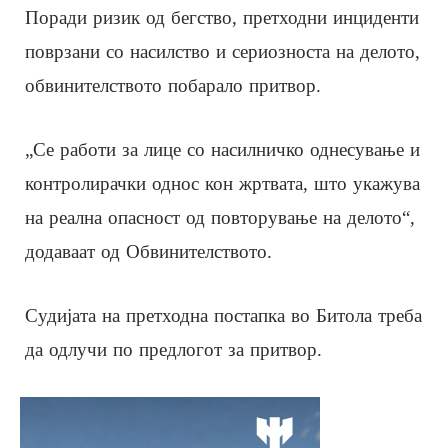
Поради ризик од бегство, претходни инциденти
поврзани со насилство и сериозноста на делото,
обвинителството побарало притвор.
„Се работи за лице со насилничко однесување и
контролирачки однос кон жртвата, што укажува
на реална опасност од повторување на делото“,
додаваат од Обвинителството.
Судијата на претходна постапка во Битола треба
да одлучи по предлогот за притвор.