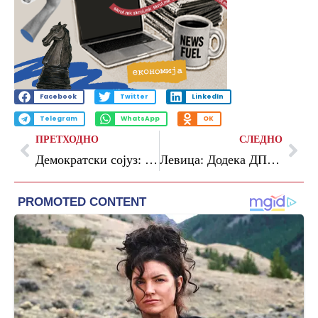
Facebook
Twitter
LinkedIn
Telegram
WhatsApp
OK
ПРЕТХОДНО
СЛЕДНО
Демократски сојуз: ДУИ преку етнички тензии и вештачки кризи сака да предизвика дестабилизација на државата
Левица: Додека ДПМНЕ пропагира многудетни семејства, секое трето дете живее во сиромаштија