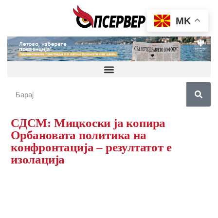
MK
СДСМ: Мицкоски ја копира
Орбановата политика на
конфронтација – резултатот е
изолација