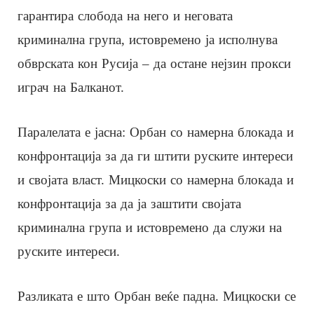
гарантира слобода на него и неговата
криминална група, истовремено ја исполнува
обврската кон Русија – да остане нејзин прокси
играч на Балканот.
Паралелата е јасна: Орбан со намерна блокада и
конфронтација за да ги штити руските интереси
и својата власт. Мицкоски со намерна блокада и
конфронтација за да ја заштити својата
криминална група и истовремено да служи на
руските интереси.
Разликата е што Орбан веќе падна. Мицкоски се