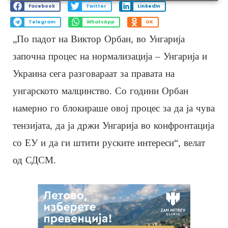
Facebook
Twitter
LinkedIn
Telegram
WhatsApp
OK
„По падот на Виктор Орбан, во Унгарија
започна процес на нормализација – Унгарија и
Украина сега разговараат за правата на
унгарското малцинство. Со години Орбан
намерно го блокираше овој процес за да ја чува
тензијата, да ја држи Унгарија во конфронтација
со ЕУ и да ги штити руските интереси“, велат
од СДСМ.