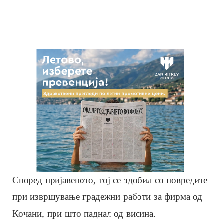
Според пријавеното, тој се здобил со повредите
при извршување градежни работи за фирма од
Кочани, при што паднал од висина.