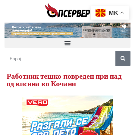
MK
Работник тешко повреден при пад
од висина во Кочани