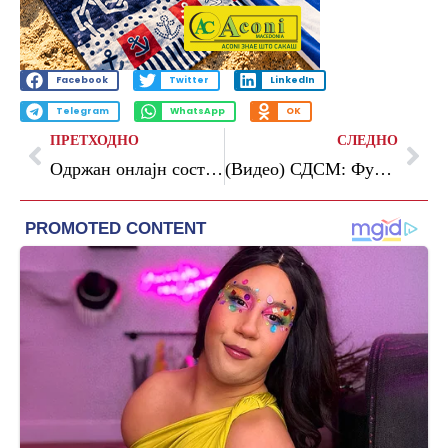
Facebook
Twitter
LinkedIn
Telegram
WhatsApp
OK
ПРЕТХОДНО
СЛЕДНО
Oдржан онлајн состанок со претставници на Европската комисија за Реформската агенда и Планот за раст
(Видео) СДСМ: Функционери на власта со бугарски пасоши глумат лажни патриоти