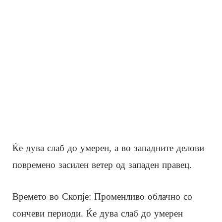
Ќе дува слаб до умерен, а во западните делови
повремено засилен ветер од западен правец.
Времето во Скопје: Променливо облачно со
сончеви периоди. Ќе дува слаб до умерен