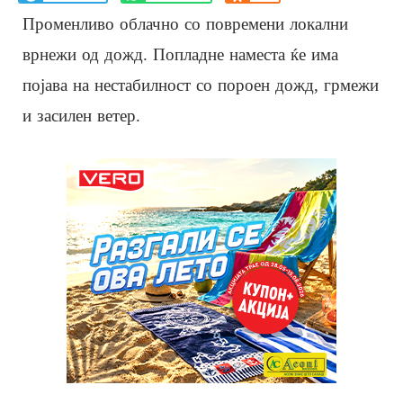
Променливо облачно со повремени локални
врнежи од дожд. Попладне наместа ќе има
појава на нестабилност со пороен дожд, грмежи
и засилен ветер.