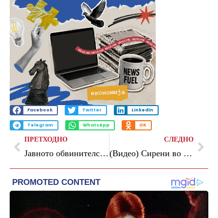
Facebook
Twitter
LinkedIn
Telegram
WhatsApp
OK
ПРЕТХОДНО
СЛЕДНО
Јавното обвинителство го промовира новото лого
(Видео) Сирени во Бахреин