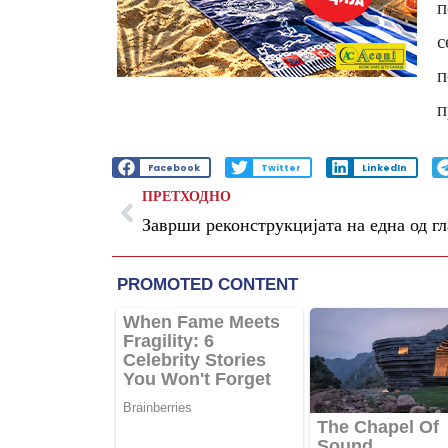
п
с
п
п
Facebook
Twitter
LinkedIn
ПРЕТХОДНО