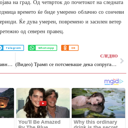
ојава на град. Од четврток до почетокот на следната
едмица времето ќе биде умерено облачно со сончеви
ериоди. Ќе дува умерен, повремено и засилен ветер
ретежно од северен правец.
Telegram
WhatsApp
OK
СЛЕДНО
Заврши реконструкцијата на една од главните сообраќајници во Кочани
(Видео) Трамп се потсмеваше дека сопругата го тепа Макрон: сега се сретна со неа, објавена снимка