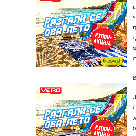
п
у
г
о
с
с
В
Д
б
з
с