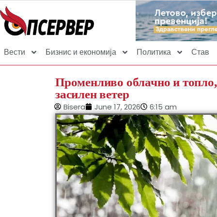
Вести
Бизнис и економија
Политика
Став
Променливо облачно и топло,
засилен ветер
Bisera
June 17, 2026
6:15 am