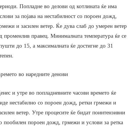
ериоди. Попладне во делови од котлината ќе има
слови за појава на нестабилност со пороен дожд,
рмежи и засилен ветер. Ќе дува слаб до умерен ветер
д променлив правец. Минималната температура ќе се
пушти до 15, а максималната ќе достигне до 31
тепен.
ремето во наредните денови
енес и утре во попладневните часови времето ќе
иде нестабилно со пороен дожд, ретки грмежи и
асилен ветер. Утре процесите ќе бидат поинтензивни
о пообилен пороен дожд, грмежи и услови за ретка