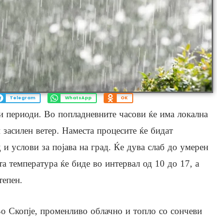
Telegram
WhatsApp
OK
 периоди. Во попладневните часови ќе има локална
засилен ветер. Наместа процесите ќе бидат
и услови за појава на град. Ќе дува слаб до умерен
а температура ќе биде во интервал од 10 до 17, а
тепен.
о Скопје, променливо облачно и топло со сончеви