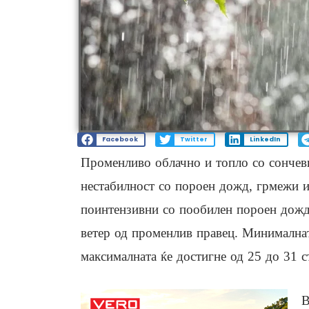
Facebook
Twitter
LinkedIn
Променливо облачно и топло со сончеви
нестабилност со пороен дожд, грмежи и 
поинтензивни со пообилен пороен дожд 
ветер од променлив правец. Минималнат
максималната ќе достигне од 25 до 31 с
В