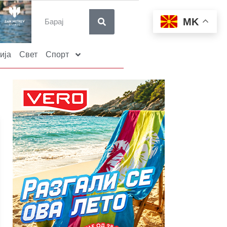
MK
ија
Свет
Спорт