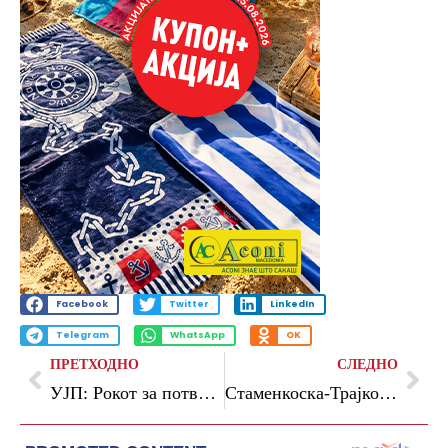
Facebook
Twitter
LinkedIn
Telegram
WhatsApp
OK
ПРЕТХОДНО
СЛЕДНО
УЈП: Рокот за потврда на годишната даночна пријава истекува на 1 јуни
Стаменкоска-Трајкоска на Курбан Бајрам кај семејството Јетиш: Да градиме заедница на хуманост и меѓусебна почит