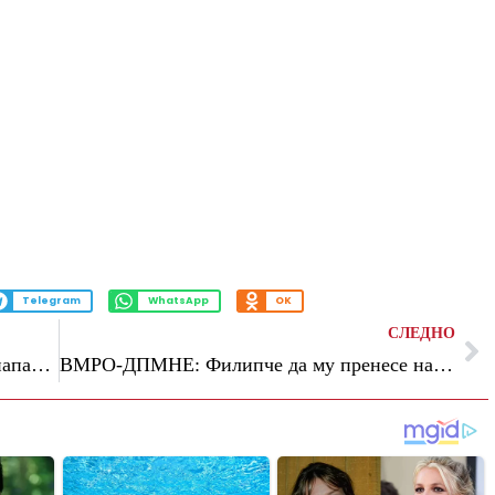
Telegram
WhatsApp
OK
СЛЕДНО
Иран се заканува: Ако САД повторно нападнат, нашиот одговор ќе биде сосема поинаков
ВМРО-ДПМНЕ: Филипче да му пренесе на Радев – без гаранции и без испорака од Бугарија, уставни измени нема да има