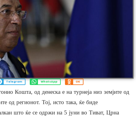
Telegram
WhatsApp
OK
онио Кошта, од денеска е на турнеја низ земјите од
те од регионот. Тој, исто така, ќе биде
алкан што ќе се одржи на 5 јуни во Тиват, Црна