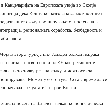
д Канцеларијата на Европската унија во Скопје
оопштија дека Кошта ќе разговара за можностите и
редизвиците околу проширувањето, постепената
нтеграција, регионалната соработка, безбедноста и
табилноста.
Мојата втора турнеја низ Западен Балкан испраќа
асен сигнал: посветеноста на ЕУ кон регионот е
еална; исто толку реална колку и можноста за
роширување. Моментумот е тука. Сега е време да се
спорачуваат резултати“, изјави Кошта.
еговата посета на Западен Балкан ќе почне денеска