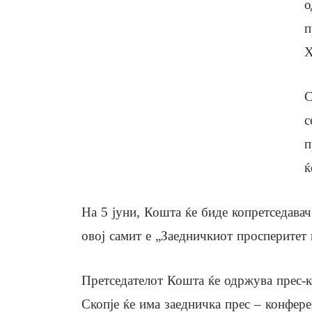
о
п
Х
С
с
п
ќ
На 5 јуни, Кошта ќе биде копретседавач
овој самит е „Заедничкиот просперитет 
Претседателот Кошта ќе одржува прес-к
Скопје ќе има заедничка прес – конфер