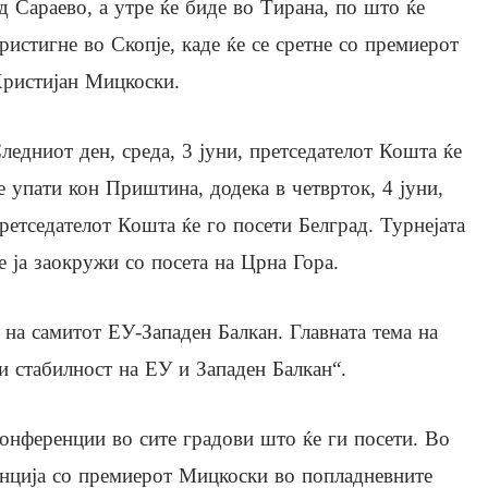
д Сараево, а утре ќе биде во Тирана, по што ќе
ристигне во Скопје, каде ќе се сретне со премиерот
ристијан Мицкоски.
ледниот ден, среда, 3 јуни, претседателот Кошта ќе
е упати кон Приштина, додека в четврток, 4 јуни,
ретседателот Кошта ќе го посети Белград. Турнејата
е ја заокружи со посета на Црна Гора.
 на самитот ЕУ-Западен Балкан. Главната тема на
и стабилност на ЕУ и Западен Балкан“.
онференции во сите градови што ќе ги посети. Во
енција со премиерот Мицкоски во попладневните