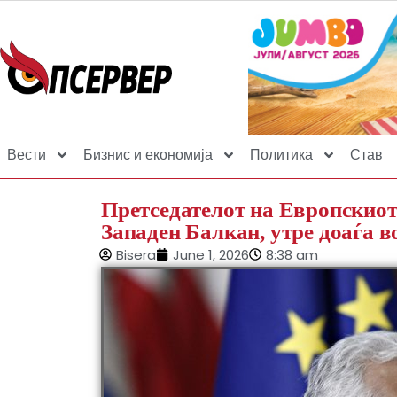
Вести
Бизнис и економија
Политика
Став
Претседателот на Европскиот 
Западен Балкан, утре доаѓа в
Bisera
June 1, 2026
8:38 am