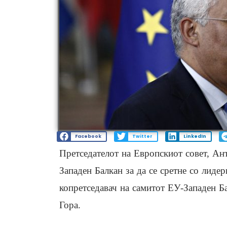
Facebook
Twitter
LinkedIn
Претседателот на Европскиот совет, Ант
Западен Балкан за да се сретне со лидери
копретседавач на самитот ЕУ-Западен Б
Гора.