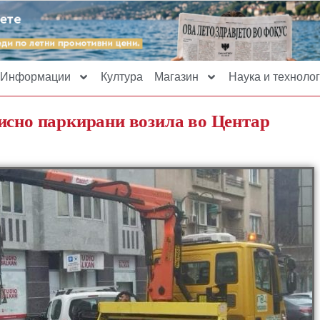
Информации
Култура
Магазин
Наука и технолог
исно паркирани возила во Центар