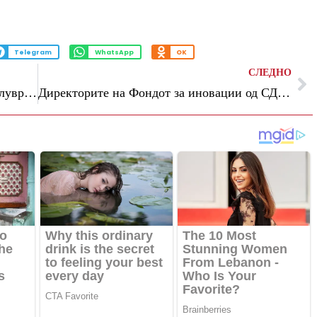
Telegram
WhatsApp
OK
СЛЕДНО
Приберете ги министрите, „второто полувреме” може да заврши со автогол за иднината на сите, порачува ДУИ
Директорите на Фондот за иновации од СДС го оштетиле за над 400.000 евра, според ВМРО-ДПМНЕ