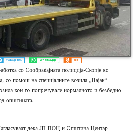
Telegram
WhatsApp
OK
ботка со Сообраќајната полиција-Скопје во
а, со помош на специјалните возила „Пајак“
озила кои го попречувале нормалното и безбедно
од општината.
агласуваат дека ЈП ПОЦ и Општина Центар