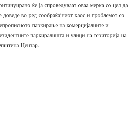
онтинуирано ќе ја спроведуваат оваа мерка со цел да
е доведе во ред сообраќајниот хаос и проблемот со
епрописното паркирање на комерцијалните и
езидентните паркиралишта и улици на територија на
пштина Центар.