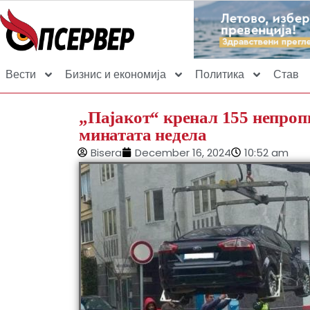
Вести
Бизнис и економија
Политика
Став
„Пајакот“ кренал 155 непроп
минатата недела
Bisera
December 16, 2024
10:52 am