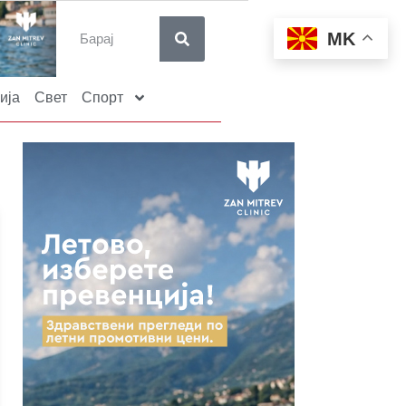
MK
ија
Свет
Спорт