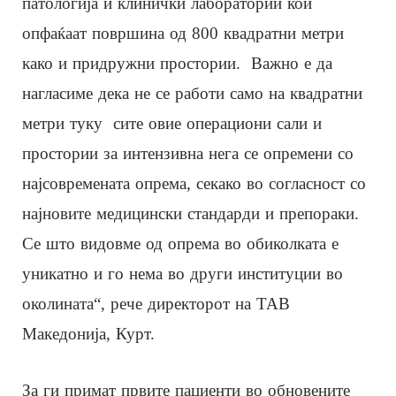
патологија и клинички лаборатории кои
опфаќаат површина од 800 квадратни метри
како и придружни простории. Важно е да
нагласиме дека не се работи само на квадратни
метри туку сите овие операциони сали и
простории за интензивна нега се опремени со
најсовремената опрема, секако во согласност со
најновите медицински стандарди и препораки.
Се што видовме од опрема во обиколката е
уникатно и го нема во други институции во
околината“, рече директорот на ТАВ
Македонија, Курт.
За ги примат првите пациенти во обновените