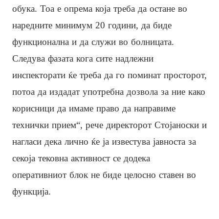
обука. Тоа е опрема која треба да остане во
наредните минимум 20 години, да биде
функционална и да служи во болницата.
Следува фазата кога сите надлежни
инспекторати ќе треба да го поминат просторот,
потоа да издадат употребна дозвола за ние како
корисници да имаме право да направиме
технички прием“, рече директорот Стојаноски и
нагласи дека лично ќе ја известува јавноста за
секоја тековна активност се додека
оперативниот блок не биде целосно ставен во
функција.