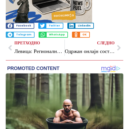
Facebook
Twitter
LinkedIn
Telegram
WhatsApp
OK
ПРЕТХОДНО
СЛЕДНО
Левица: Регионалните патишта се распаѓаат под товарот на претоварени камиони
Oдржан онлајн состанок со претставници на Европската комисија за Реформската агенда и Планот за раст