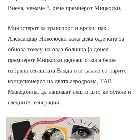
Виена, немаме “, рече премиерот Мицкоски.
Министерот за транспорт и врски, пак,
Александар Николоски кажа дека одлуката за
обнова токму на оваа болница ја донел
премиерот Мицкоски веднаш откога беше
избрана сегашната Влада оти сакале со парите
концесионерот на двата аеродрома, ТАВ
Македонија, да направат нешто што ќе остане и
следните генерации.