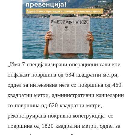
„Има 7 специјализирани операциони сали кои
опфаќаат површина од 634 квадратни метри,
оддел за интензивна нега со површина од 460
квадратни метри, административни канцеларии
со површина од 620 квадратни метри,
реконструирана покривна конструкција со
површина од 1820 квадратни метри, оддел за