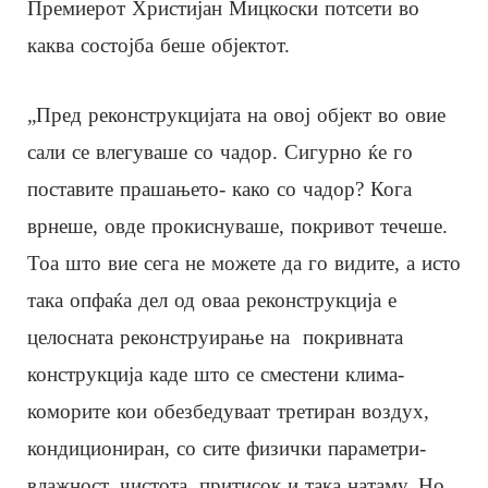
Премиерот Христијан Мицкоски потсети во
каква состојба беше објектот.
„Пред реконструкцијата на овој објект во овие
сали се влегуваше со чадор. Сигурно ќе го
поставите прашањето- како со чадор? Кога
врнеше, овде прокиснуваше, покривот течеше.
Тоа што вие сега не можете да го видите, а исто
така опфаќа дел од оваа реконструкција е
целосната реконструирање на покривната
конструкција каде што се сместени клима-
коморите кои обезбедуваат третиран воздух,
кондициониран, со сите физички параметри-
влажност, чистота, притисок и така натаму. Но,