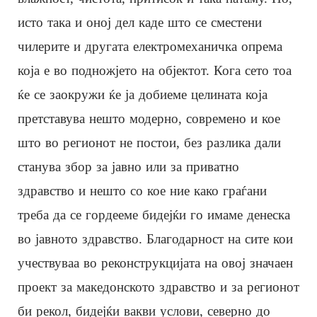
исто така и оној дел каде што се сместени
чилерите и другата електромеханичка опрема
која е во подножјето на објектот. Кога сето тоа
ќе се заокружи ќе ја добиеме целината која
претставува нешто модерно, современо и кое
што во регионот не постои, без разлика дали
станува збор за јавно или за приватно
здравство и нешто со кое ние како граѓани
треба да се гордееме бидејќи го имаме денеска
во јавното здравство. Благодарност на сите кои
учествуваа во реконструкцијата на овој значаен
проект за македонското здравство и за регионот
би рекол, бидејќи вакви услови, северно до