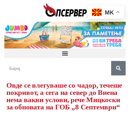
MK
Овде се влегуваше со чадор, течеше
покривот, а сега на север до Виена
нема вакви услови, рече Мицкоски
за обновата на ГОБ „8 Септември“