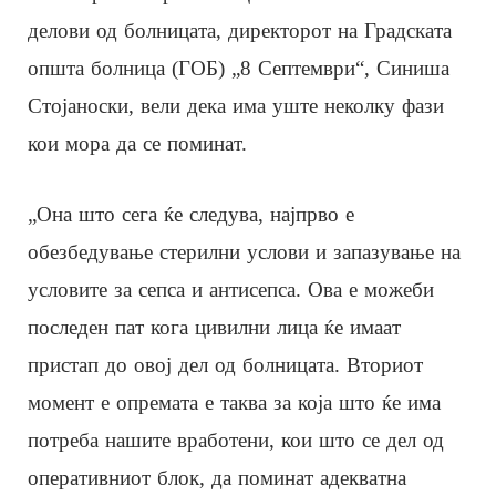
делови од болницата, директорот на Градската
општа болница (ГОБ) „8 Септември“, Синиша
Стојаноски, вели дека има уште неколку фази
кои мора да се поминат.
„Она што сега ќе следува, најпрво е
обезбедување стерилни услови и запазување на
условите за сепса и антисепса. Ова е можеби
последен пат кога цивилни лица ќе имаат
пристап до овој дел од болницата. Вториот
момент е опремата е таква за која што ќе има
потреба нашите вработени, кои што се дел од
оперативниот блок, да поминат адекватна