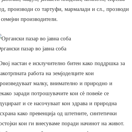
ед, производи со тартуфи, мармалади и сл., прозводи
 семејни производители.
ргански пазар во јавна соба
Овој настан е исклучително битен како поддршка за
акотрпната работа на земјоделците кои
роизведуваат малку, внимателно и природно и
екако заради потрошувачите кои сè повеќе се
дуцираат и се насочуваат кон здрава и природна
схрана како превенција од штетните, синтетички
остојки кои ги внесуваме поради начинот на живот.