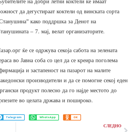
убителите на добри летни коктели ќе имаат
ожност да дегустираат коктели од винската сорта
Станушина” како поддршка за Денот на
танушината – 7. мај, велат организаторите.
азар.орг ќе се одржува секоја сабота на зелената
ераса во Јавна соба со цел да се креира поголема
фирмација и застапеност на пазарот на малите
акедонски производители и да се помогне секој еден
ргански продукт полесно да го најде местото до
рпезите во целата држава и пошироко.
Telegram
WhatsApp
OK
СЛЕДНО