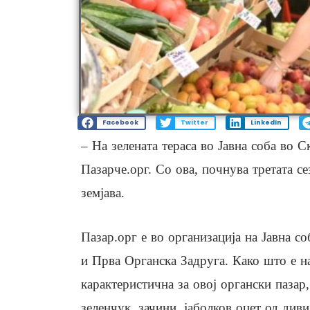
Facebook
Twitter
LinkedIn
– На зелената тераса во Јавна соба во С
Пазарче.орг. Со ова, почнува третата с
земјава.
Пазар.орг е во организација на Јавна со
и Прва Органска Задруга. Како што е нај
карактеристична за овој органски пазар
зеленчук, зачини, јаболков оцет од диви