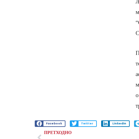
Љ
м
“
С
П
т
а
м
о
т
Facebook
Twitter
LinkedIn
ПРЕТХОДНО