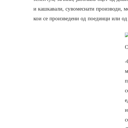
и кашкавали, сувомеснати производи, м
кои се произведени од поединци или од
О
-
м
п
с
е
и
с