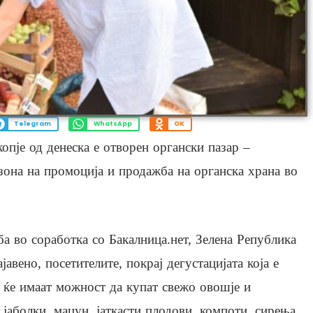
Telegram
WhatsApp
OK
копје од денеска е отворен органски пазар –
езона на промоција и продажба нa органска храна во
ба во соработка со Бакалница.нет, Зелена Република
авено, посетителите, покрај дегустацијата која е
, ќе имаат можност да купат свежо овошје и
 јаболки, маџун, јаткасти плодови, компоти, сирења