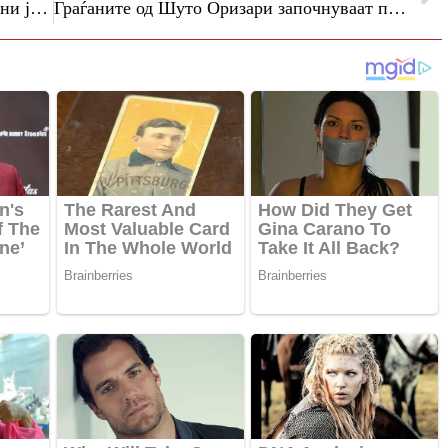
Јубилеен државен натпревар по класични јазици за учениците од гимназиите и средните училишта
Граѓаните од Шуто Оризари започнуваат петиција за функционална поликлиника во општината