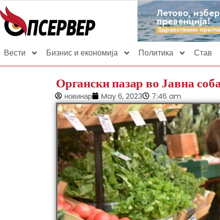
Вести
Бизнис и економија
Политика
Став
Органски пазар во Јавна соб
новинар
May 6, 2023
7:46 am