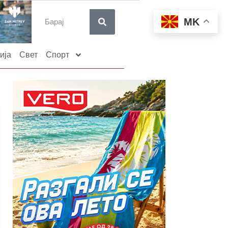
MK
ија
Свет
Спорт