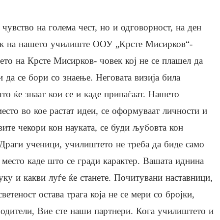
 чувство на голема чест, но и одговорност, на ден
ик на нашето училиште ООУ „Крсте Мисирков“-
ето на Крсте Мисирков- човек кој не се плашел да
и да се бори со знаење. Неговата визија била
то ќе знаат кои се и каде припаѓаат. Нашето
место во кое растат идеи, се оформуваат личности и
вите чекори кон науката, се буди љубовта кон
 Драги ученици, училиштето не треба да биде само
 место каде што се гради карактер. Вашата иднина
туку и какви луѓе ќе станете. Почитувани наставници,
етеност остава трага која не се мери со бројки,
одители, Вие сте наши партнери. Кога училиштето и