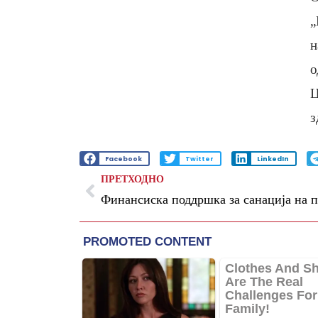
„
н
о
Ц
з
Facebook
Twitter
LinkedIn
ПРЕТХОДНО