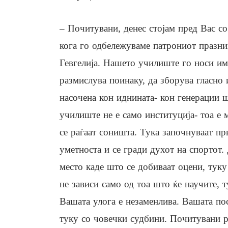
– Почитувани, денес стојам пред Вас со
кога го одбележуваме патрониот празн
Гевгелија. Нашето училиште го носи им
размислува поинаку, да зборува гласно 
насочена кон иднината- кон генерации ш
училиште не е само институција- тоа е 
се раѓаат соништа. Тука започнуваат пр
уметноста и се гради духот на спортот.
место каде што се добиваат оцени, туку
не зависи само од тоа што ќе научите, 
Вашата улога е незаменлива. Вашата посв
туку со човечки судбини. Почитувани р