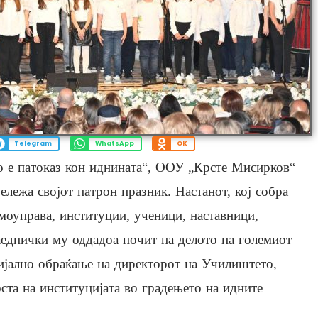
Telegram
WhatsApp
OK
о е патоказ кон иднината“, ООУ „Крсте Мисирков“
ележа својот патрон празник. Настанот, кој собра
моуправа, институции, ученици, наставници,
аеднички му оддадоа почит на делото на големиот
ијално обраќање на директорот на Училиштето,
оста на институцијата во градењето на идните