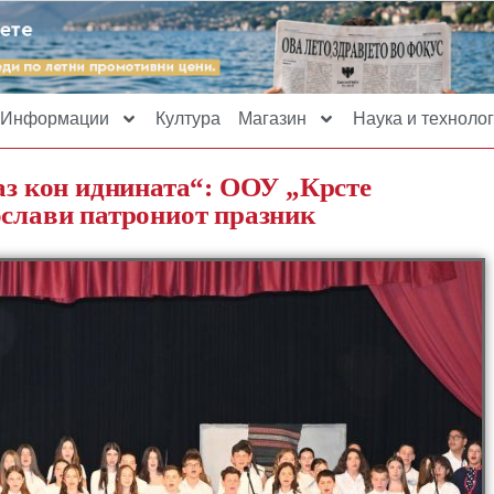
Информации
Култура
Магазин
Наука и технолог
каз кон иднината“: ООУ „Крсте
ослави патрониот празник