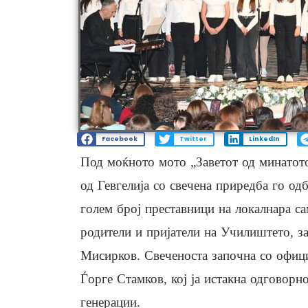
Facebook
Twitter
LinkedIn
Под моќното мото „Заветот од минатот
од Гевгелија со свечена приредба го одб
голем број преставници на локалнара са
родители и пријатели на Училиштето, з
Мисирков. Свеченоста започна со офиц
Ѓорге Стамков, кој ја истакна одговорн
генерации.