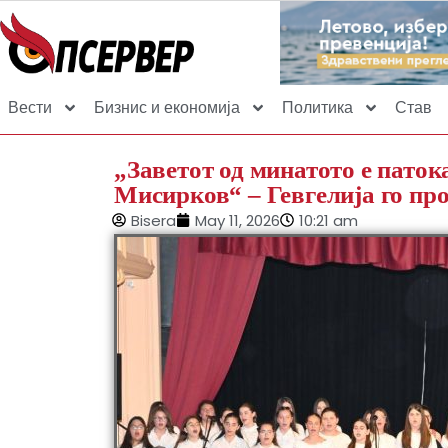
Вести
Бизнис и економија
Политика
Став
„Заветот од минатото е пато
Мисирков“ – Гевгелија го пр
Bisera
May 11, 2026
10:21 am