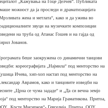
ециталот „Кажувања на Гоце Делчев“. Публиката
маше можност да ја проследи и драматизацијата
Мрзливата жена и метлата“, како и да ужива во
радиционалните звуци на музичките композиции
зведени на труба од Атанас Гошев и на гајда од
ирил Јованов.
рограмата беше заокружена со динамични танцови
зведби: кореографијата „Најмила“ под менторство на
ушица Ичева, хип-хоп настап под менторство на
лександар Аврамов, како и танцовите изведби на
есните „Црна се чума зададе“ и „Да си вечна земјо
оја“ под менторство на Марија Граматикова. Притоа,
ОУ „Крсте Мисирков“- Гевгелија. Притоа, ООУ