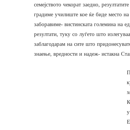
семејството чекорат заедно, резултатит
градиме училиште кое ќе биде место на
заборавиме- вистинската големина на е
резултати, туку со луѓето што излегуваа
заблагодарам на сите што придонесуват
знаење, вредности и надеж- истакна Ста
П
к
х
К
у
Е