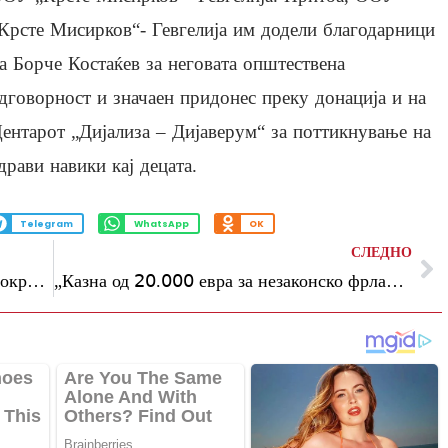
Крсте Мисирков“- Гевгелија им додели благодарници
а Борче Костаќев за неговата општествена
дговорност и значаен придонес преку донација и на
ентарот „Дијализа – Дијаверум“ за поттикнување на
драви навики кај децата.
Telegram
WhatsApp
OK
СЛЕДНО
Финансиска поддршка за санација на покриви и лифтови, пријавете се на јавниот повик на општина Центар, вели Герасимовски
„Казна од 𝟤𝟢.𝟢𝟢𝟢 евра за незаконско фрлање отпад – нема толеранција!“, порачуваат од општина Аеродром