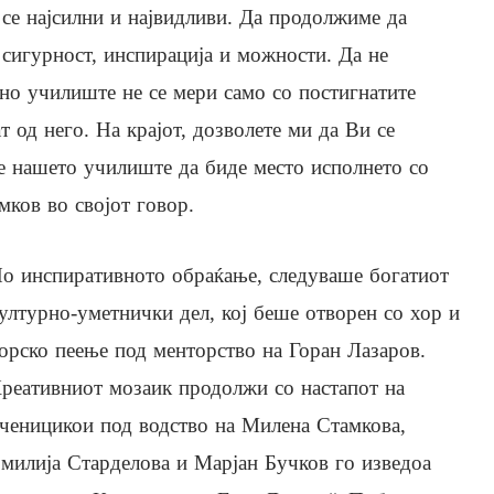
е се најсилни и највидливи. Да продолжиме да
 сигурност, инспирација и можности. Да не
дно училиште не се мери само со постигнатите
т од него. На крајот, дозволете ми да Ви се
е нашето училиште да биде место исполнето со
мков во својот говор.
о инспиративното обраќање, следуваше богатиот
ултурно-уметнички дел, кој беше отворен со хор и
орско пеење под менторство на Горан Лазаров.
реативниот мозаик продолжи со настапот на
ченицикои под водство на Милена Стамкова,
милија Старделова и Марјан Бучков го изведоа