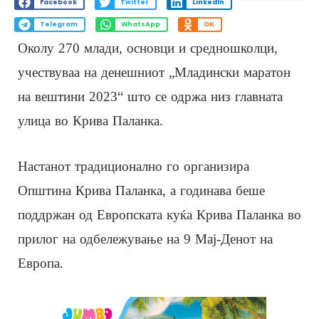
Facebook
Twitter
LinkedIn
Telegram
WhatsApp
OK
Околу 270 млади, основци и средношколци,
учествуваа на денешниот „Младински маратон
на вештини 2023“ што се одржа низ главната
улица во Крива Паланка.
Настанот традиционално го организира
Општина Крива Паланка, а годинава беше
поддржан од Европската куќа Крива Паланка во
прилог на одбележување на 9 Мај-Денот на
Европа.