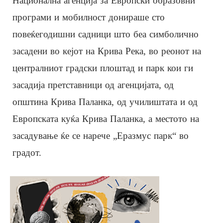
Национална агенција за Европски образовни
програми и мобилност донираше сто
повеќегодишни садници што беа симболично
засадени во кејот на Крива Река, во реонот на
централниот градски плоштад и парк кои ги
засадија претставници од агенцијата, од
општина Крива Паланка, од училиштата и од
Европската куќа Крива Паланка, а местото на
засадување ќе се нарече „Еразмус парк“ во
градот.