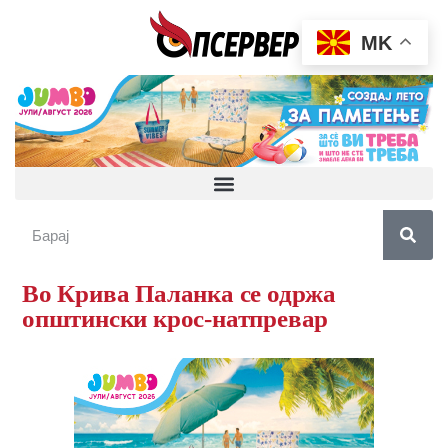
MK
Во Крива Паланка се одржа
општински крос-натпревар