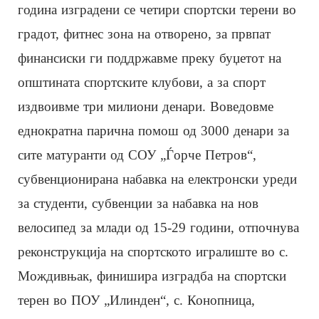
година изградени се четири спортски терени во
градот, фитнес зона на отворено, за првпат
финансиски ги поддржавме преку буџетот на
општината спортските клубови, а за спорт
издвоивме три милиони денари. Воведовме
еднократна парична помош од 3000 денари за
сите матуранти од СОУ „Ѓорче Петров“,
субвенционирана набавка на електронски уреди
за студенти, субвенции за набавка на нов
велосипед за млади од 15-29 години, отпочнува
реконструкција на спортското игралиште во с.
Мождивњак, финишира изградба на спортски
терен во ПОУ „Илинден“, с. Конопница,