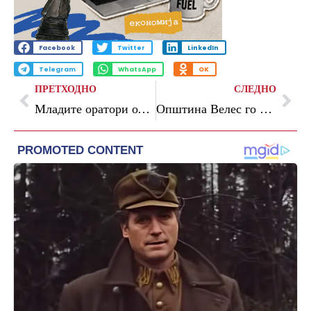
Facebook
Twitter
LinkedIn
Telegram
WhatsApp
OK
ПРЕТХОДНО
СЛЕДНО
Младите оратори од Делчево го одбележаа Денот на Европа
Општина Велес го одбележа 9 Мај Денот на победата над фашизмот