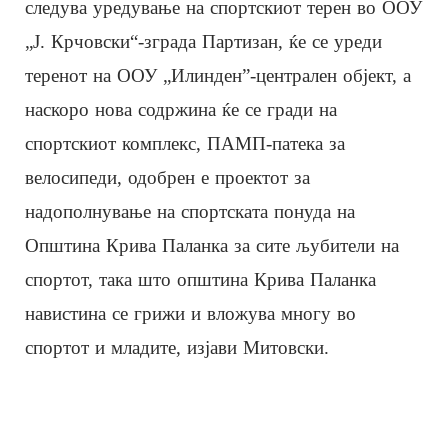
следува уредување на спортскиот терен во ООУ
„Ј. Крчовски“-зграда Партизан, ќе се уреди
теренот на ООУ „Илинден”-централен објект, а
наскоро нова содржина ќе се гради на
спортскиот комплекс, ПАМП-патека за
велосипеди, одобрен е проектот за
надополнување на спортската понуда на
Општина Крива Паланка за сите љубители на
спортот, така што општина Крива Паланка
навистина се грижи и вложува многу во
спортот и младите, изјави Митовски.