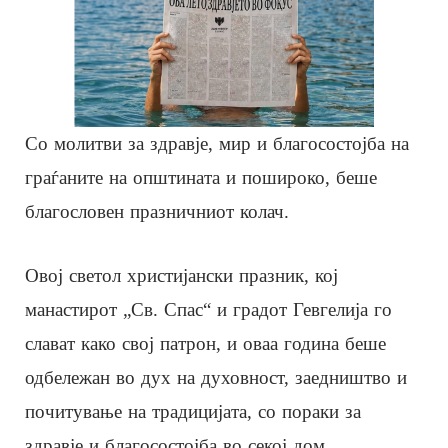
Со молитви за здравје, мир и благосостојба на
граѓаните на општината и пошироко, беше
благословен празничниот колач.
Овој светол христијански празник, кој
манастирот „Св. Спас“ и градот Гевгелија го
слават како свој патрон, и оваа година беше
одбележан во дух на духовност, заедништво и
почитување на традицијата, со пораки за
здравје и благосостојба во секој дом.