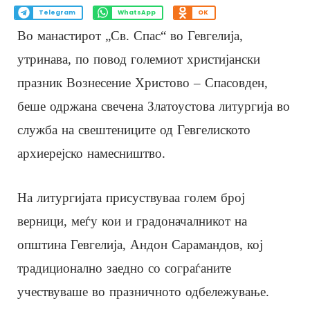
Telegram
WhatsApp
OK
Во манастирот „Св. Спас“ во Гевгелија,
утринава, по повод големиот христијански
празник Вознесение Христово – Спасовден,
беше одржана свечена Златоустова литургија во
служба на свештениците од Гевгелиското
архиерејско намесништво.
На литургијата присуствуваа голем број
верници, меѓу кои и градоначалникот на
општина Гевгелија, Андон Сарамандов, кој
традиционално заедно со сограѓаните
учествуваше во празничното одбележување.