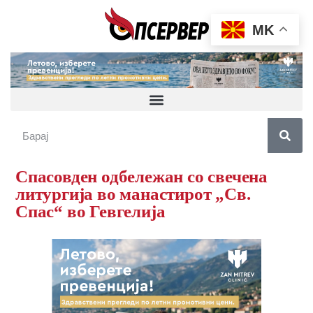
MK
Спасовден одбележан со свечена
литургија во манастирот „Св.
Спас“ во Гевгелија