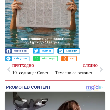
Facebook
Twitter
LinkedIn
Telegram
WhatsApp
OK
ПРЕТХОДНО
СЛЕДНО
10. седница: Советот на Општина Гевгелија ќе заседава на 27 мај
Темелно се реконструира патот кон Средно Водно, најави Ѓорѓиевски