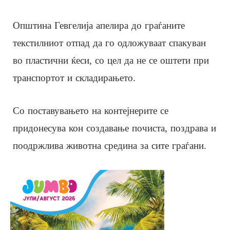
Општина Гевгелија апелира до граѓаните
текстилниот отпад да го одложуваат спакуван
во пластични ќеси, со цел да не се оштети при
транспортот и складирањето.
Со поставувањето на контејнерите се
придонесува кон создавање почиста, поздрава и
поодржлива животна средина за сите граѓани.