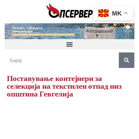
MK
Поставување контејнери за
селекција на текстилен отпад низ
општина Гевгелија