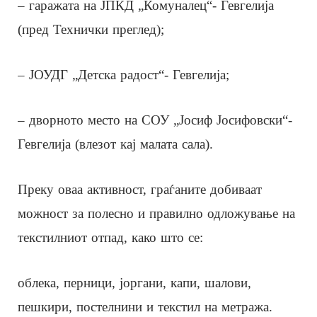
– гаражата на ЈПКД „Комуналец“- Гевгелија
(пред Технички преглед);
– ЈОУДГ „Детска радост“- Гевгелија;
– дворното место на СОУ „Јосиф Јосифовски“-
Гевгелија (влезот кај малата сала).
Преку оваа активност, граѓаните добиваат
можност за полесно и правилно одложување на
текстилниот отпад, како што се:
облека, перници, јоргани, капи, шалови,
пешкири, постелнини и текстил на метража.