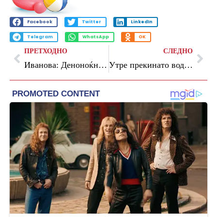
Facebook
Twitter
LinkedIn
Telegram
WhatsApp
OK
ПРЕТХОДНО
СЛЕДНО
Иванова: Деноноќно се работи да се спречи пожарот на депонијата во Радовиш
Утре прекинато водоснабдување на дел од улицата „Дане Крапчев 26“