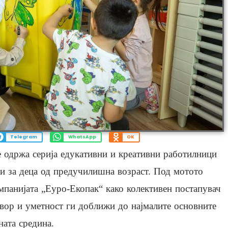
Telegram
WhatsApp
OK
 одржа серија едукативни и креативни работилници
ти за деца од предучилишна возраст. Под мотото
мпанијата „Еуро-Екопак“ како колективен постапувач
овор и уметност ги доближи до најмалите основните
ната средина.