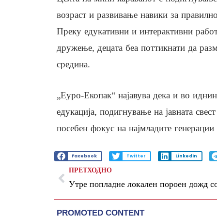
возраст и развивање навики за правилно
Преку едукативни и интерактивни работ
дружење, децата беа поттикнати да разм
средина.
„Еуро-Екопак“ најавува дека и во идни
едукација, подигнување на јавната свес
посебен фокус на најмладите генерации
Facebook
Twitter
LinkedIn
ПРЕТХОДНО