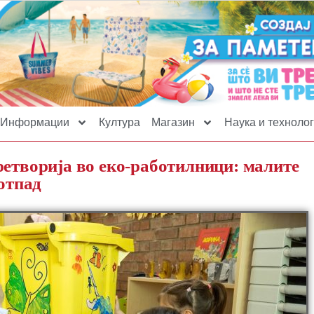
Информации
Култура
Магазин
Наука и технолог
ретворија во еко-работилници: малите
 отпад