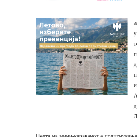
–
з
у
т
п
д
п
и
А
д
Л
Целта на мини-караванот е подигнување