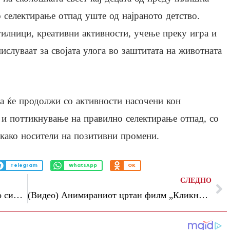
 селектирање отпад уште од најраното детство.
илници, креативни активности, учење преку игра и
ислуваат за својата улога во заштитата на животната
на ќе продолжи со активности насочени кон
т и поттикнување на правилно селектирање отпад, со
 како носители на позитивни промени.
Telegram
WhatsApp
OK
СЛЕДНО
Утре попладне локален пороен дожд со силен ветер, температурите до 31 степен
(Видео) Анимираниот цртан филм „Кликни безбедно“ достапен на „Јутјуб“