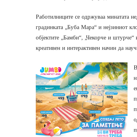
Работилниците се одржуваа минатата нед
градинката „Буба Мара“ и нејзиниот кл
објектите „Бамби“, „Чекорче и штурче“ 
креативен и интерактивен начин да науч
В
н
е
п
п
о
п