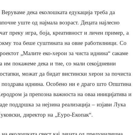
 Веруваме дека еколошката едукација треба да
апочне уште од најмала возраст. Децата најлесно
чат преку игра, боја, креативност и личен пример, а
окму тоа беше суштината на овие работилници. Со
роектот „Малите еко-херои за чиста иднина“ сакаме
а им покажеме дека и тие, со мали секојдневни
остапки, можат да бидат вистински херои за почиста
 поздрава иднина. Особено ни е драго што Општина
еродром ја препозна важноста на оваа иницијатива и
аде поддршка за нејзина реализација – изјави Лука
уковски, директор на „Еуро-Екопак“.
 на еколошката свест кај децата од предучилишна