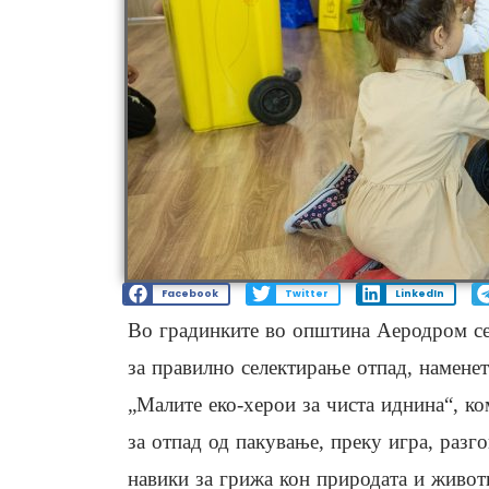
Facebook
Twitter
LinkedIn
Во градинките во општина Аеродром се
за правилно селектирање отпад, намене
„Малите еко-херои за чиста иднина“, ко
за отпад од пакување, преку игра, разг
навики за грижа кон природата и живот