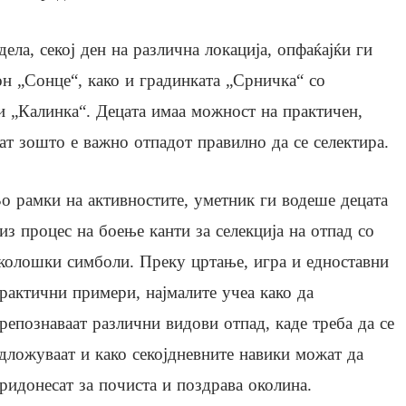
ела, секој ден на различна локација, опфаќајќи ги
он „Сонце“, како и градинката „Срничка“ со
и „Калинка“. Децата имаа можност на практичен,
ат зошто е важно отпадот правилно да се селектира.
о рамки на активностите, уметник ги водеше децата
из процес на боење канти за селекција на отпад со
колошки симболи. Преку цртање, игра и едноставни
рактични примери, најмалите учеа како да
репознаваат различни видови отпад, каде треба да се
дложуваат и како секојдневните навики можат да
ридонесат за почиста и поздрава околина.