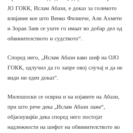
ЈО ГОКК, Ислам Абази, е доказ за големото
влијание кое што Венко Филипче, Али Ахмети
и Зоран Заев се уште го имаат во добар дел од
обвинителството и судството“.
Според него, „Ислам Абази како шеф на ОЈО
ГОКК, одлучил да го запре овој случај и да не
види ни еден доказ“.
Милошоски се осврна и на изјавите на Абази,
при што рече дека „Ислам Абази лаже“,
објаснувајќи дека според него постојат
надлежности на шефот на обвинителството во