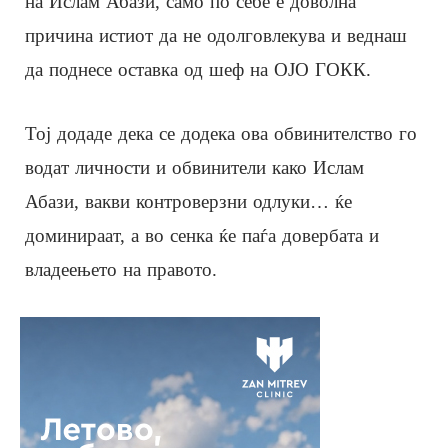
на Ислам Абази, само по себе е доволна
причина истиот да не одолговлекува и веднаш
да поднесе оставка од шеф на ОЈО ГОКК.
Тој додаде дека се додека ова обвинителство го
водат личности и обвинители како Ислам
Абази, вакви контроверзни одлуки… ќе
доминираат, а во сенка ќе паѓа довербата и
владеењето на правото.