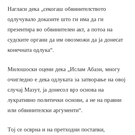
Нагласи дека „секогаш обвинителството
одлучувало доказите што ги има да ги
презентира во обвинителен акт, а потоа на
судските органи да им овозможи да ја донесат
конечната одлука“.
Милошоски оцени дека „Ислам Абази, многу
очигледно е дека одлуката за затворање на овој
случај Мазут, ја донесол врз основа на
лукративно политички основи, а не на правни
или обвинителски аргументи“.
Тој се осврна и на претходни постапки,