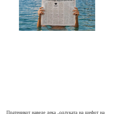
Пратеникот наведе дека „одлуката на шефот на