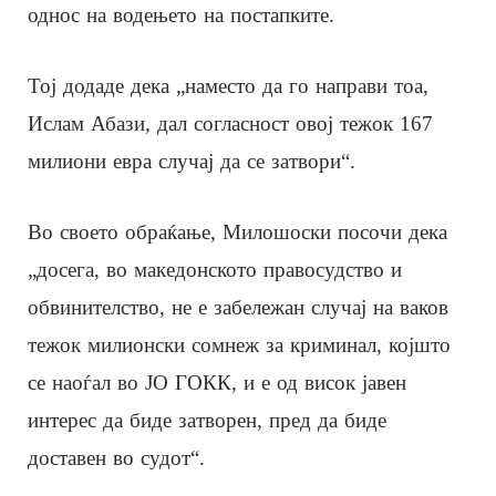
однос на водењето на постапките.
Тој додаде дека „наместо да го направи тоа,
Ислам Абази, дал согласност овој тежок 167
милиони евра случај да се затвори“.
Во своето обраќање, Милошоски посочи дека
„досега, во македонското правосудство и
обвинителство, не е забележан случај на ваков
тежок милионски сомнеж за криминал, којшто
се наоѓал во ЈО ГОКК, и е од висок јавен
интерес да биде затворен, пред да биде
доставен во судот“.