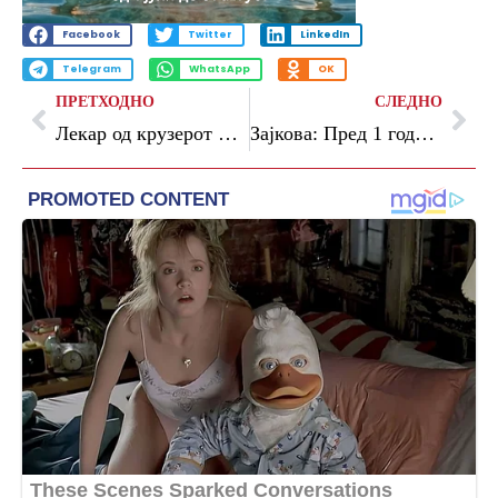
Facebook
Twitter
LinkedIn
Telegram
WhatsApp
OK
ПРЕТХОДНО
СЛЕДНО
Лекар од крузерот позитивен на хантавирус: „Симптомите личеа на грип“
Зајкова: Пред 1 година ни се потсмеваа кога алармиравме за жичницата, денес алармот е кренат