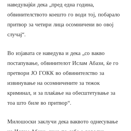
наведувајќи дека „пред една година,
обвинителството коешто го води тој, побарало
притвор за четири лица осомничени во овој
случај“.
Во изјавата се наведува и дека „со вакво
постапување, обвинителот Ислам Абази, ќе го
претвори ЈО ГОКК во обвинителство за
извинување на осомничените за тежок
криминал, и за плаќање на обесштетување за
тоа што биле во притвор“.
Милошоски заклучи дека ваквото однесување