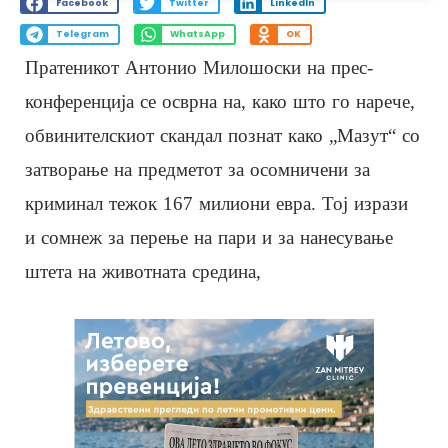
Facebook
Twitter
LinkedIn
Telegram
WhatsApp
OK
Пратеникот Антонио Милошоски на прес-
конференција се осврна на, како што го нарече,
обвинителскиот скандал познат како „Мазут“ со
затворање на предметот за осомничени за
криминал тежок 167 милиони евра. Тој изрази
и сомнеж за перење на пари и за нанесување
штета на животната средина,