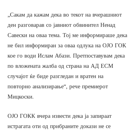
„Сакам да кажам дека во текот на вчерашниот
ден разговарав со јавниот обвинител Ненад
Савески на оваа тема. Тој ме информираше дека
не бил информиран за оваа одлука на ОЈО ГОК
кое го води Ислам Абази. Претпоставувам дека
по вложената жалба од страна на АД ЕСМ
случајот ќе биде разгледан и вратен на
повторно анализирање“, рече премиерот
Мицкоски.
ОЈО ГОКК вчера извести дека ја запираат
истрагата оти од прибраните докази не се