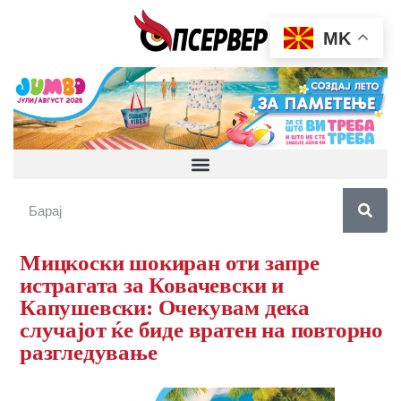
MK
Мицкоски шокиран оти запре
истрагата за Ковачевски и
Капушевски: Очекувам дека
случајот ќе биде вратен на повторно
разгледување