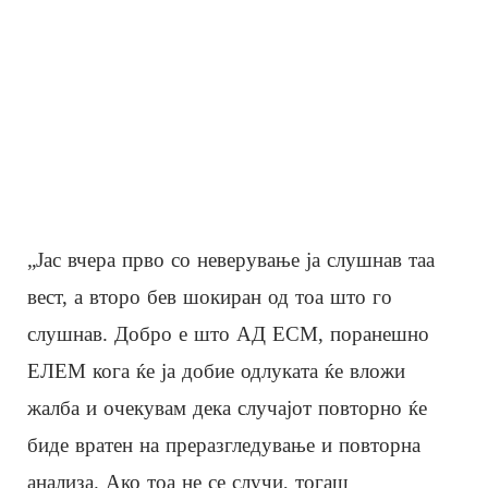
„Јас вчера прво со неверување ја слушнав таа
вест, а второ бев шокиран од тоа што го
слушнав. Добро е што АД ЕСМ, поранешно
ЕЛЕМ кога ќе ја добие одлуката ќе вложи
жалба и очекувам дека случајот повторно ќе
биде вратен на преразгледување и повторна
анализа. Ако тоа не се случи, тогаш