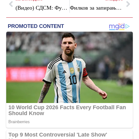
(Видео) СДСМ: Функционери на власта со бугарски пасоши глумат лажни патриоти
Филков за запирање на истрагата за мазутотoт: Очекувам целосна транспарентност од ОЈО ГОКК и одговори врз основа на кои факти и аргументи е донесена одлуката