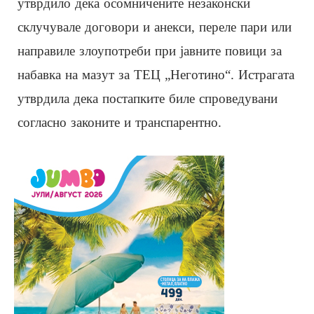
утврдило дека осомничените незаконски
склучувале договори и анекси, переле пари или
направиле злоупотреби при јавните повици за
набавка на мазут за ТЕЦ „Неготино“. Истрагата
утврдила дека постапките биле спроведувани
согласно законите и транспарентно.