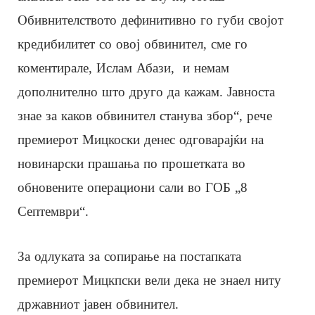
Обивнителството дефинитивно го губи својот
кредибилитет со овој обвинител, сме го
коментирале, Ислам Абази, и немам
дополнително што друго да кажам. Јавноста
знае за каков обвинител станува збор“, рече
премиерот Мицкоски денес одговарајќи на
новинарски прашања по прошетката во
обновените операциони сали во ГОБ „8
Септември“.
За одлуката за сопирање на постапката
премиерот Мицкпски вели дека не знаел ниту
државниот јавен обвинител.