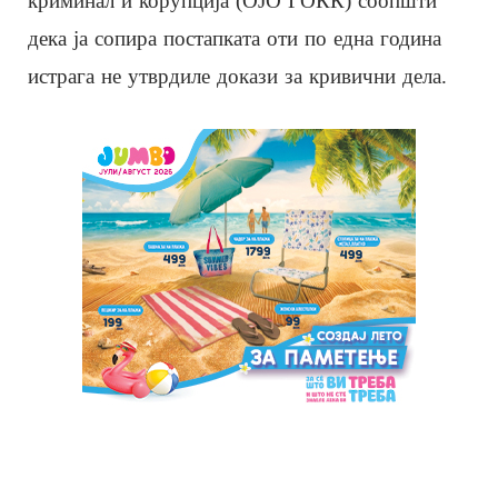
криминал и корупција (ОЈО ГОКК) соопшти
дека ја сопира постапката оти по една година
истрага не утврдиле докази за кривични дела.