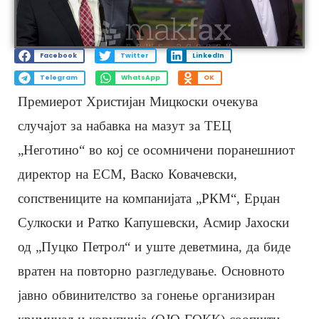
Facebook
Twitter
LinkedIn
Telegram
WhatsApp
OK
Премиерот Христијан Мицкоски очекува
случајот за набавка на мазут за ТЕЦ
„Неготино“ во кој се осомничени поранешниот
директор на ЕСМ, Васко Ковачевски,
сопствениците на компанијата „РКМ“, Ерџан
Сулкоски и Ратко Капушевски, Асмир Јахоски
од „Пуцко Петрол“ и уште деветмина, да биде
вратен на повторно разгледување. Основното
јавно обвинителство за гонење организиран