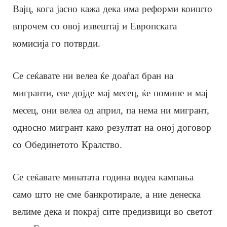
Вајц, кога јасно кажа дека има реформи коишто
впрочем со овој извештај и Европската
комисија го потврди.
Се сеќавате ни велеа ќе доаѓал бран на
мигранти, еве дојде мај месец, ќе помине и мај
месец, они велеа од април, па нема ни мигрант,
односно мигрант како резултат на оној договор
со Обединетото Кралство.
Се сеќавате минатата година водеа кампања
само што не сме банкротирале, а ние денеска
велиме дека и покрај сите предизвици во светот