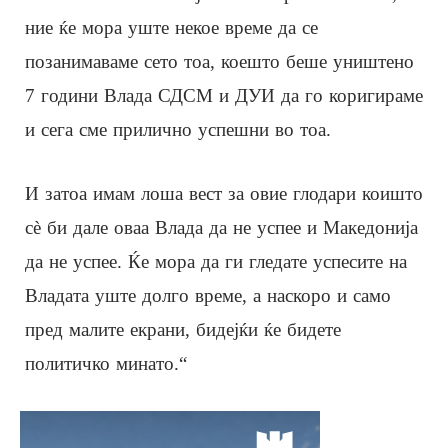
ние ќе мора уште некое време да се
позанимаваме сето тоа, коешто беше уништено
7 години Влада СДСМ и ДУИ да го коригираме
и сега сме прилично успешни во тоа.
И затоа имам лоша вест за овие глодари коишто
сѐ би дале оваа Влада да не успее и Македонија
да не успее. Ќе мора да ги гледате успесите на
Владата уште долго време, а наскоро и само
пред малите екрани, бидејќи ќе бидете
политичко минато.“