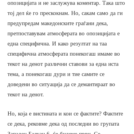
опозицијата и не заслужува коментар. Така што
тој дел ќе го прескокнам. Но, сакам само да ги
предупредам македонските граѓани дека,
претпоставувам атмосферата во опозицијата е
една специфична. И како резултат на таа
специфична атмосферата понекогаш имаме во
текот на денот различни ставови за една иста
тема, а понекогаш дури и тие самите се
доведени во ситуација да се демантираат во
текот на денот.
Но, која е вистината и кои се фактите? Фактите
се дека, рековме дека од последни во групата
Западен Балкан 6, ќе бидеме први. Се