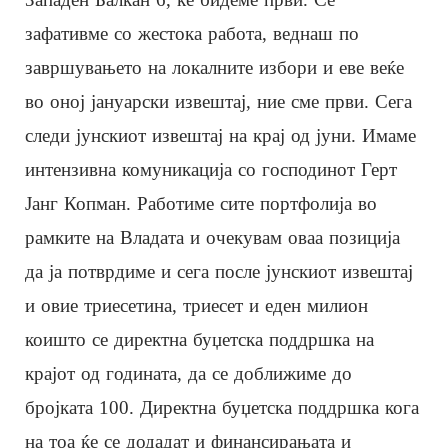
зафативме со жестока работа, веднаш по
завршувањето на локалните избори и еве веќе
во оној јануарски извештај, ние сме први. Сега
следи јунскиот извештај на крај од јуни. Имаме
интензивна комуникација со господинот Герт
Јанг Копман. Работиме сите портфолија во
рамките на Владата и очекувам оваа позиција
да ја потврдиме и сега после јунскиот извештај
и овие триесетина, триесет и еден милион
коишто се директна буџетска поддршка на
крајот од годината, да се доближиме до
бројката 100. Директна буџетска поддршка кога
на тоа ќе се додадат и финансирањата и