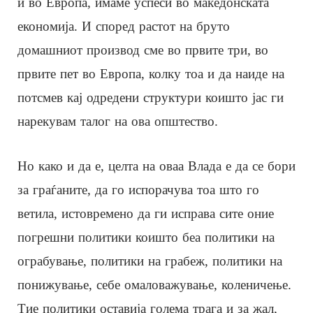
и во Европа, имаме успеси во македонската
економија. И според растот на бруто
домашниот производ сме во првите три, во
првите пет во Европа, колку тоа и да наиде на
потсмев кај одредени структури коишто јас ги
нарекувам талог на ова општество.
Но како и да е, целта на оваа Влада е да се бори
за граѓаните, да го испорачува тоа што го
ветила, истовремено да ги исправа сите оние
погрешни политики коишто беа политики на
ограбување, политики на грабеж, политики на
понижување, себе омаловажување, коленичење.
Тие политики оставија голема трага и за жал,