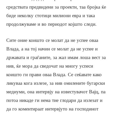
средствата предвидени за проекти, таа бројка ќе
биде неколку стотици милиони евра и така
продолжуваме и во периодот којшто следи.
Сите оние коишто се молат да не успее оваа
Влада, а на тој начин се молат да не успее и
државата и граѓаните, за жал имам лоша вест за
нив, ќе мора да сведочат на многу успеси
коишто ги прави оваа Влада. Се сеќавате како
ликуваа кога излезе, за нив омилените бугарски
медиуми, она интервју на известувачот Вајц, па
потоа никаде ги нема тие глодари да излезат и
да го коментираат интервјуто на господинот