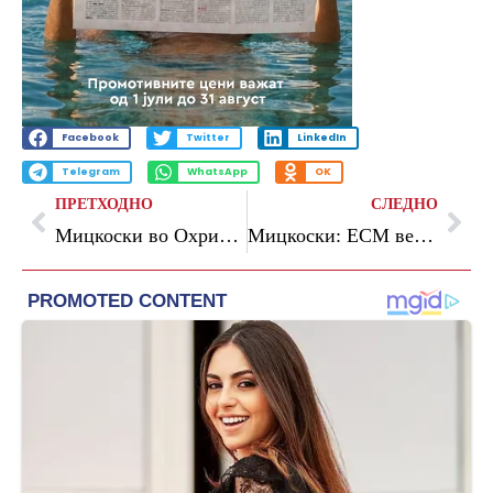
Facebook
Twitter
LinkedIn
Telegram
WhatsApp
OK
ПРЕТХОДНО
СЛЕДНО
Мицкоски во Охрид: „Костал“ е успешна приказна што ја движи македонската економија
Мицкоски: ЕСМ веќе вложи жалба за одлуката на ОЈО за скандалот со мазутот, се чека Вишото обвинителство