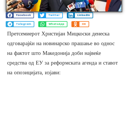
Facebook
Twitter
LinkedIn
Telegram
WhatsApp
OK
Претсемиерот Христијан Мицкоски денеска
одговарајќи на новинарско прашање во однос
на фактот што Македонија доби највеќе
средства од ЕУ за реформската агенда и ставот
на опозицијата, изјави: