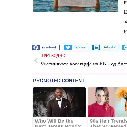
в
Е
з
и
Facebook
Twitter
LinkedIn
ПРЕТХОДНО