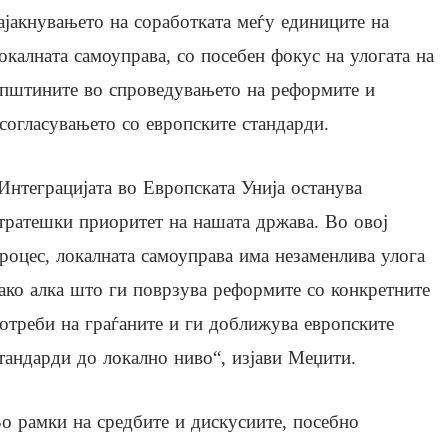
ајакнувањето на соработката меѓу единиците на
окалната самоуправа, со посебен фокус на улогата на
пштините во спроведувањето на реформите и
согласувањето со европските стандарди.
Интеграцијата во Европската Унија останува
тратешки приоритет на нашата држава. Во овој
роцес, локалната самоуправа има незаменлива улога
ако алка што ги поврзува реформите со конкретните
отреби на граѓаните и ги доближува европските
тандарди до локално ниво“, изјави Меџити.
о рамки на средбите и дискусиите, посебно