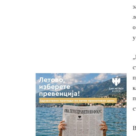
з
л
о
у
„
с
п
к
п
с
В