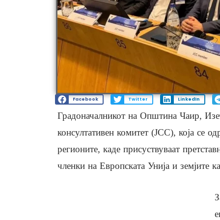
Facebook
Twitter
LinkedIn
Градоначалникот на Општина Чаир, Изет
консултативен комитет (JCC), која се о
регионите, каде присуствуваат претстав
членки на Европската Унија и земјите к
З
е