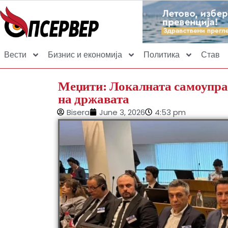
Вести
Бизнис и економија
Политика
Став
Меџити: Локалната самоуправ
на државата
Bisera
June 3, 2026
4:53 pm