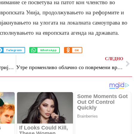
нимание се посветува на патот кон членство во
вропската Унија, продолжувањето на реформите и
ајакнувањето на улогата на локалната самоуправа во
сполнувањето на европската агенда на државата.
Telegram
WhatsApp
OK
СЛЕДНО
Уметничката колекција на ЕВН од Австрија одбележува 30-годишен јубилеј со автентична изложба во Скопје
Утре променливо облачно со повремени врнежи од дожд, најавува УХМР