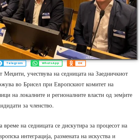
Telegram
WhatsApp
OK
 Меџити, учествува на седницата на Заедничкиот
држува во Брисел при Европскиот комитет на
ници на локалните и регионалните власти од земјите
андидати за членство.
а време на седницата се дискутира за процесот на
вропска интеграција, размената на искуства и