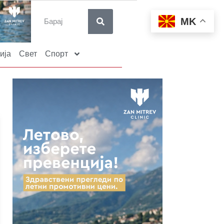
MK
ија
Свет
Спорт