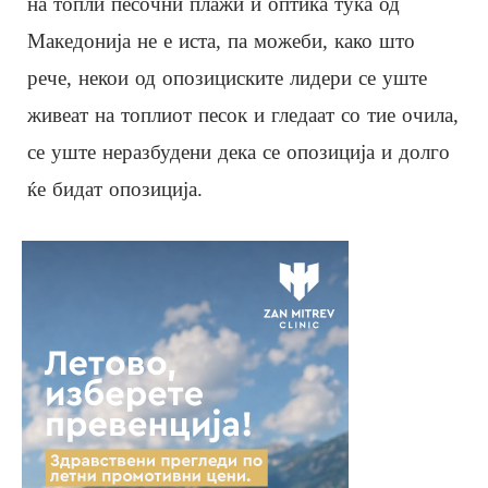
на топли песочни плажи и оптика тука од
Македонија не е иста, па можеби, како што
рече, некои од опозициските лидери се уште
живеат на топлиот песок и гледаат со тие очила,
се уште неразбудени дека се опозиција и долго
ќе бидат опозиција.