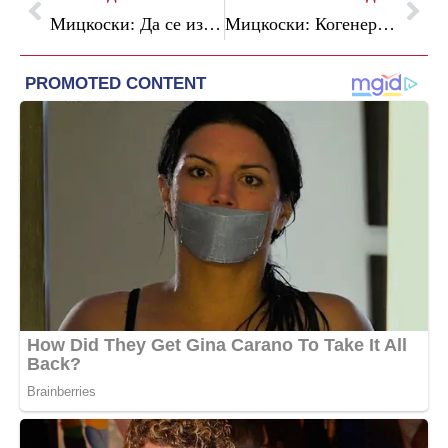
Мицкоски: Да се избере јавен обвинител кој ќе биде заштитник на правдата, а не како до сега заштитник на криминалот на СДСМ и ДУИ
Мицкоски: Когенеративни гасни електрани преку проектот на „Казанчи Холдинг“ ќе го намалат загадувањето