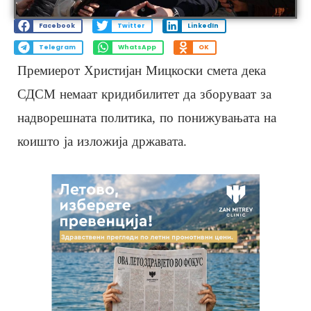
Facebook
Twitter
LinkedIn
Telegram
WhatsApp
OK
Премиерот Христијан Мицкоски смета дека
СДСМ немаат кридибилитет да зборуваат за
надворешната политика, по понижувањата на
коишто ја изложија државата.