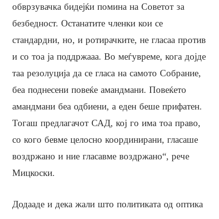
обврзувачка бидејќи помина на Советот за
безбедност. Останатите членки кои се
стандардни, но, и ротирачките, не гласаа против
и со тоа ја поддржааа. Во меѓувреме, кога дојде
таа резолуција да се гласа на самото Собрание,
беа поднесени повеќе амандмани. Повеќето
амандмани беа одбиени, а еден беше прифатен.
Тогаш предлагачот САД, кој го има тоа право,
со кого бевме целосно координирани, гласаше
воздржано и ние гласавме воздржано“, рече
Мицкоски.
Додааде и дека жали што политиката од оптика