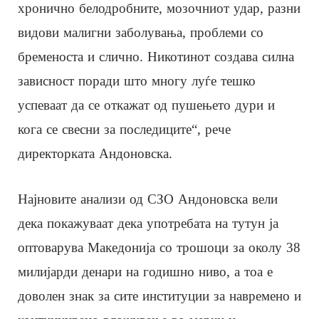
хронично белодробните, мозочниот удар, разни
видови малигни заболувања, проблеми со
бременоста и слично. Никотинот создава силна
зависност поради што многу луѓе тешко
успеваат да се откажат од пушењето дури и
кога се свесни за последиците“, рече
директорката Андоновска.
Најновите анализи од СЗО Андоновска вели
дека покажуваат дека употребата на тутун ја
оптоварува Македонија со трошоци за околу 38
милијарди денари на годишно ниво, а тоа е
доволен знак за сите институции за навремено и