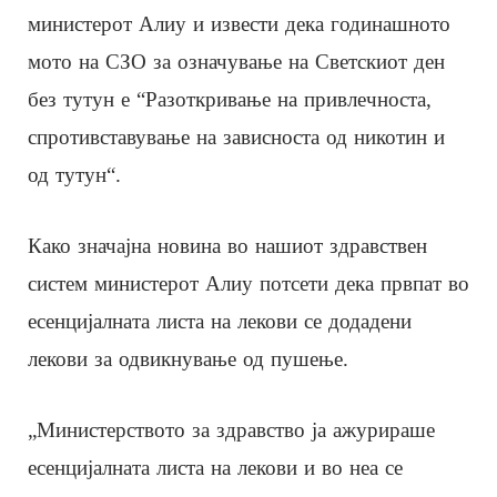
министерот Алиу и извести дека годинашното
мото на СЗО за означување на Светскиот ден
без тутун е “Разоткривање на привлечноста,
спротивставување на зависноста од никотин и
од тутун“.
Како значајна новина во нашиот здравствен
систем министерот Алиу потсети дека првпат во
есенцијалната листа на лекови се додадени
лекови за одвикнување од пушење.
„Министерството за здравство ја ажурираше
есенцијалната листа на лекови и во неа се