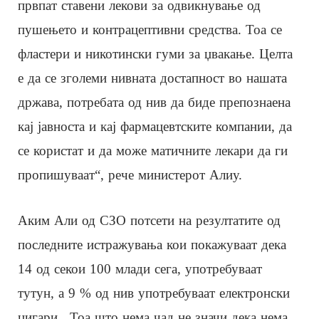
првпат ставени лекови за одвикнување од
пушењето и контрацептивни средства. Тоа се
фластери и никотински гуми за џвакање. Целта
е да се зголеми нивната достапност во нашата
држава, потребата од нив да биде препознаена
кај јавноста и кај фармацевтските компании, да
се користат и да може матичните лекари да ги
пропишуваат“, рече министерот Алиу.
Аким Али од СЗО потсети на резултатите од
последните истражувања кои покажуваат дека
14 од секои 100 млади сега, употребуваат
тутун, а 9 % од нив употребуваат електронски
цигари. „Тоа што нема чад не значи дека нема