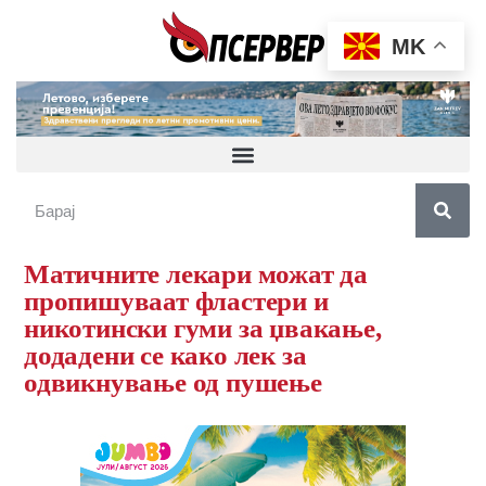
MK
Матичните лекари можат да
пропишуваат фластери и
никотински гуми за џвакање,
додадени се како лек за
одвикнување од пушење