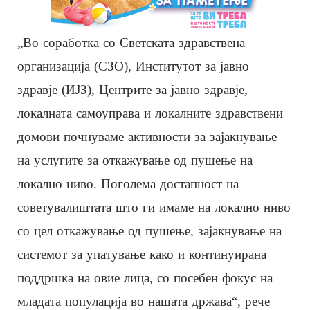
„Во соработка со Светската здравствена
организација (СЗО), Институтот за јавно
здравје (ИЈЗ), Центрите за јавно здравје,
локалната самоуправа и локалните здравствени
домови почнуваме активности за зајакнување
на услугите за откажување од пушење на
локално ниво. Поголема достапност на
советувалиштата што ги имаме на локално ниво
со цел откажување од пушење, зајакнување на
системот за упатување како и континуирана
поддршка на овие лица, со посебен фокус на
младата популација во нашата држава“, рече