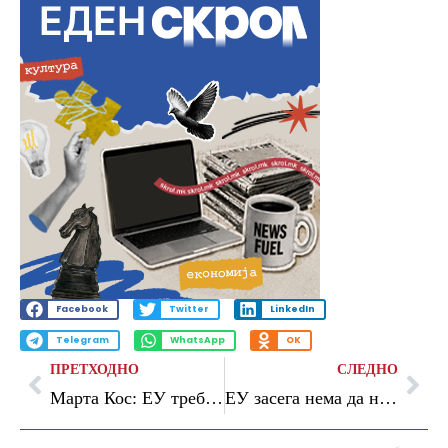
Facebook
Twitter
LinkedIn
Telegram
WhatsApp
OK
ПРЕТХОДНО
СЛЕДНО
Марта Кос: ЕУ треба да го промени системот за пристапување, но нема отстапка во основните принципи
ЕУ засега нема да назначи претставник за преговори со Русија