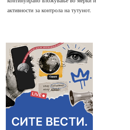
континуирано вложување во мерки и
активности за контрола на тутунот.