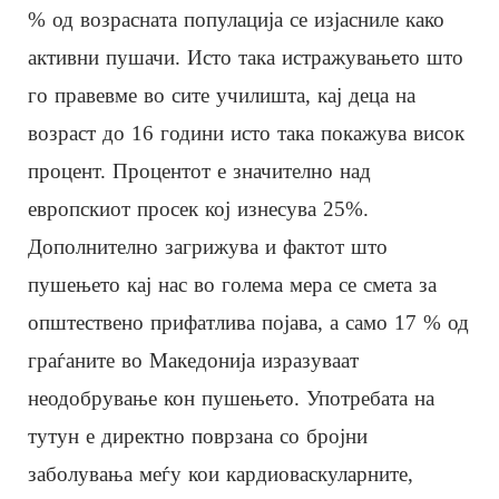
% од возрасната популација се изјасниле како
активни пушачи. Исто така истражувањето што
го правевме во сите училишта, кај деца на
возраст до 16 години исто така покажува висок
процент. Процентот е значително над
европскиот просек кој изнесува 25%.
Дополнително загрижува и фактот што
пушењето кај нас во голема мера се смета за
општествено прифатлива појава, а само 17 % од
граѓаните во Македонија изразуваат
неодобрување кон пушењето. Употребата на
тутун е директно поврзана со бројни
заболувања меѓу кои кардиоваскуларните,