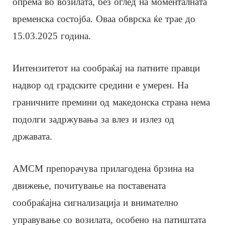
опрема во возилата, без оглед на моменталната
временска состојба. Оваа обврска ќе трае до
15.03.2025 година.
Интензитетот на сообраќај на патните правци
надвор од градските средини е умерен. На
граничните премини од македонска страна нема
подолги задржувања за влез и излез од
државата.
АМСМ препорачува прилагодена брзина на
движење, почитување на поставената
сообраќајна сигнализација и внимателно
управување со возилата, особено на патиштата