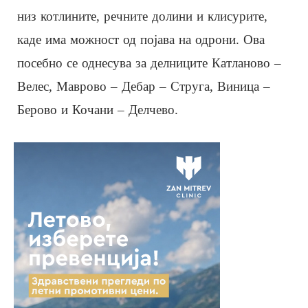
низ котлините, речните долини и клисурите,
каде има можност од појава на одрони. Ова
посебно се однесува за делниците Катланово –
Велес, Маврово – Дебар – Струга, Виница –
Берово и Кочани – Делчево.