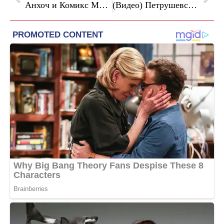
Анхоч и Комикс МК викендов го организираа најголемото гејмерско доживување во Македонија “LEVEL UP EXPERIENCE”
(Видео) Петрушевски: Обвинителството да не молчи и да постапи во случајот со Онкологија