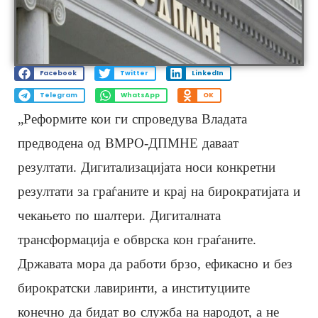
Facebook
Twitter
LinkedIn
Telegram
WhatsApp
OK
„Реформите кои ги спроведува Владата
предводена од ВМРО-ДПМНЕ даваат
резултати. Дигитализацијата носи конкретни
резултати за граѓаните и крај на бирократијата и
чекањето по шалтери. Дигиталната
трансформација е обврска кон граѓаните.
Државата мора да работи брзо, ефикасно и без
бирократски лавиринти, а институциите
конечно да бидат во служба на народот, а не