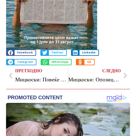
Facebook
Twitter
LinkedIn
Telegram
WhatsApp
OK
ПРЕТХОДНО
СЛЕДНО
Мицкоски: Повеќе од една милијарда е инвестирано во автопатот Кичево-Охрид, очекувам да биде завршен следната година
Мицкоски: Опозицијата го кочи напредокот на реформската агенда, преку блокирање на работната група за Изборниот законик