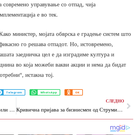
а современо управување со отпад, чија
мплементација е во тек.
Како министер, мојата обврска е градење систем што
фикасно го решава отпадот. Но, истовремено,
ашата заедничка цел е да изградиме култура и
днина во која можеби вакви акции и нема да бидат
отребни“, истакна тој.
Telegram
WhatsApp
OK
СЛЕДНО
Пренџов: Реформите продолжуваат со или без Венко и СДСМ
Кривична пријава за бизнисмен од Струмица, затаил данок од 1,7 милиони денари