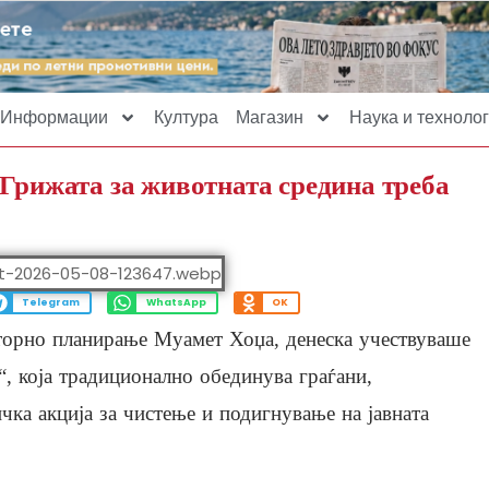
Информации
Култура
Магазин
Наука и технолог
 Грижата за животната средина треба
Telegram
WhatsApp
OK
торно планирање Муамет Хоџа, денеска учествуваше
“, која традиционално обединува граѓани,
чка акција за чистење и подигнување на јавната