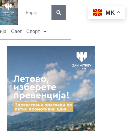
MK
ија
Свет
Спорт