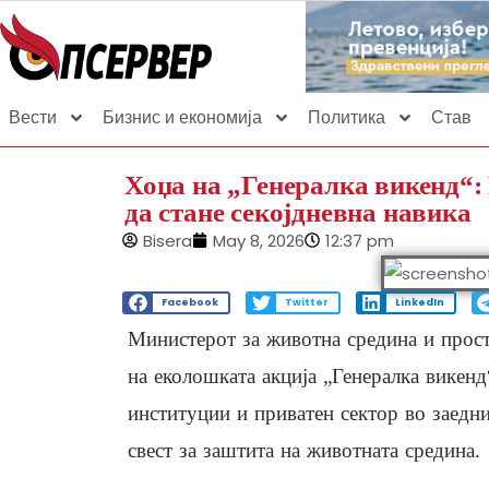
Вести
Бизнис и економија
Политика
Став
Хоџа на „Генералка викенд“:
да стане секојдневна навика
Bisera
May 8, 2026
12:37 pm
Facebook
Twitter
LinkedIn
Министерот за животна средина и прос
на еколошката акција „Генералка викенд
институции и приватен сектор во заедни
свест за заштита на животната средина.