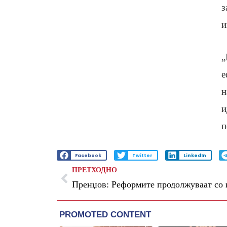
з
и
„
е
н
и
п
Facebook
Twitter
LinkedIn
ПРЕТХОДНО