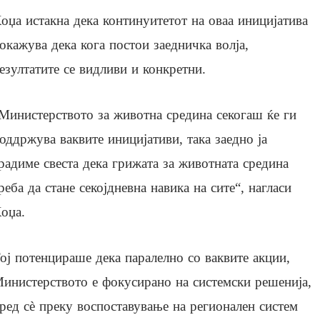
оџа истакна дека континуитетот на оваа иницијатива
окажува дека кога постои заедничка волја,
езултатите се видливи и конкретни.
Министерството за животна средина секогаш ќе ги
оддржува ваквите иницијативи, така заедно ја
радиме свеста дека грижата за животната средина
реба да стане секојдневна навика на сите“, нагласи
оџа.
ој потенцираше дека паралелно со ваквите акции,
инистерството е фокусирано на системски решенија,
ред сè преку воспоставување на регионален систем