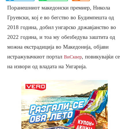
Поранешниот македонски премиер, Никола
Груевски, кој е во бегство во Будимпешта од
2018 година, добил унгарско државјанство во
2022 година, и тоа му обезбедува заштита од
можна екстрадиција во Македонија, објави
истражувачкиот портал
, повикувајќи се
ВиСквер
на извори од владата на Унгарија.