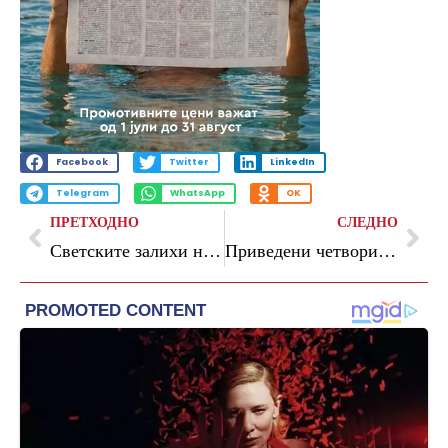
Facebook
Twitter
LinkedIn
Telegram
WhatsApp
OK
ПРЕТХОДНО
СЛЕДНО
Светските залихи на нафта се топат, недостатокот и понатамошното зголемување на цените стануваат сè поверојатни
Приведени четворица албански државјани за незаконит риболов во Преспанското Езеро