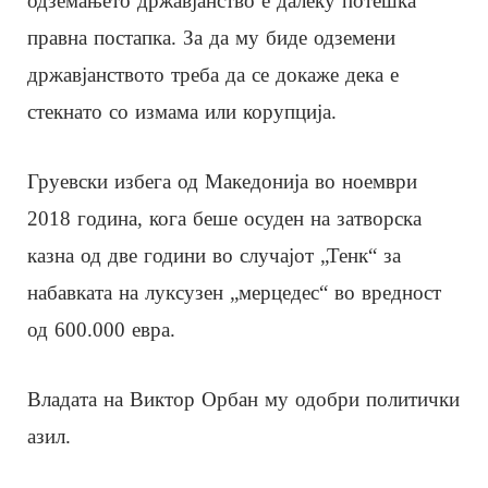
одземањето државјанство е далеку потешка
правна постапка. За да му биде одземени
државјанството треба да се докаже дека е
стекнато со измама или корупција.
Груевски избега од Македонија во ноември
2018 година, кога беше осуден на затворска
казна од две години во случајот „Тенк“ за
набавката на луксузен „мерцедес“ во вредност
од 600.000 евра.
Владата на Виктор Орбан му одобри политички
азил.