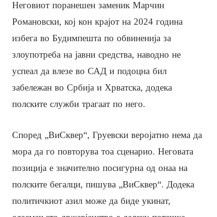
Неговиот поранешен заменик Марчин
Романовски, кој кон крајот на 2024 година
избега во Будимпешта по обвиненија за
злоупотреба на јавни средства, наводно не
успеал да влезе во САД и подоцна бил
забележан во Србија и Хрватска, додека
полските служби трагаат по него.
Според „ВиСквер“, Груевски веројатно нема да
мора да го повторува тоа сценарио. Неговата
позиција е значително посигурна од онаа на
полските бегалци, пишува „ВиСквер“. Додека
политичкиот азил може да биде укинат,