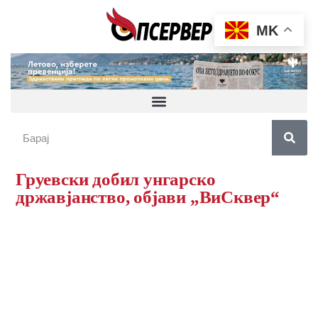
MK
Груевски добил унгарско
државјанство, објави „ВиСквер“