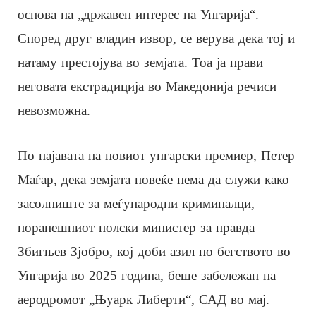
основа на „државен интерес на Унгарија“.
Според друг владин извор, се верува дека тој и
натаму престојува во земјата. Тоа ја прави
неговата екстрадиција во Македонија речиси
невозможна.
По најавата на новиот унгарски премиер, Петер
Маѓар, дека земјата повеќе нема да служи како
засолниште за меѓународни криминалци,
поранешниот полски министер за правда
Збигњев Зјобро, кој доби азил по бегството во
Унгарија во 2025 година, беше забележан на
аеродромот „Њуарк Либерти“, САД во мај.