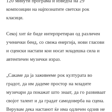
120 минути програма и изведба на 29
композиции на најпознатите светски рок
класици.
Секој хит ќе биде интерпретиран од различен
ученички бенд, со свежа енергија, нови гласови
и сценски настапи кои носат младешка сила и
автентичен музички израз.
„Сакаме да ја заживееме рок културата во
градот, да им дадеме простор на младите
музичари да покажат што знаат, да го развиваат
својот талент и да градат самодоверба на сцена.
Верувам дека настанот ќе има одличен одзив не