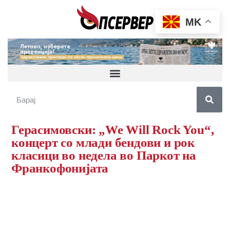
MK
Герасимовски: „We Will Rock You“,
концерт со млади бендови и рок
класици во недела во Паркот на
Франкофонијата