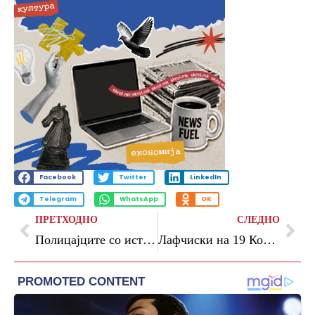
Facebook
Twitter
LinkedIn
Telegram
WhatsApp
OK
ПРЕТХОДНО
СЛЕДНО
Полицајците со истрошени униформи поради коруптивните тендери на Тошковски, велат од Левица
Лафчиски на 19 Конференција на началниците на Генералштабовите на балканските земји во Грција