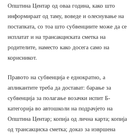
Општина Центар од оваа година, како што
информираат од таму, воведе и олеснување на
постапката, со тоа што субвенциите може да се
исплатат и на трансакциската сметка на
родителите, наместо како досега само на
корисникот.
Правото на субвенција е еднократно, а
апликантите треба да достават: барање за
субвенција за полагање возачки испит Б-
категорија во автошколи на подрачјето на
Општина Центар; копија од лична карта; копија
од трансакциска сметка; доказ за извршена