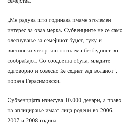
семејства.
„Ме радува што годинава имаме зголемен
интерес за оваа мерка. Субвенциите не се само
олеснување за семејниот буџет, туку и
вистински чекор кон поголема безбедност во
сообраќајот. Со соодветна обука, младите
одговорно и совесно ќе седнат зад воланот“,
порача Герасимовски.
Субвенцијата изнесува 10.000 денари, а право
на аплицирање имаат лица родени во 2006,
2007 и 2008 година.