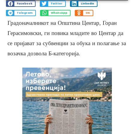
Facebook
Twitter
LinkedIn
Telegram
WhatsApp
OK
Градоначалникот на Општина Центар, Горан
Герасимовски, ги повика младите во Центар да
се пријават за субвенции за обука и полагање за
возачка дозвола Б-категорија.