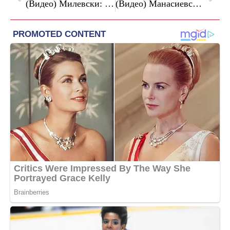
(Видео) Милевски: Лукровски се повлекува, бараме итна седница на советот на Општина Карпош
(Видео) Манасиевски: Филипче директно да одговори со што е уценет од група бугарски политичари за да води антимакедонска политика