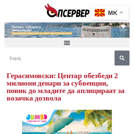
MK
Герасимовски: Центар обезбеди 2
милиони денари за субвенции,
повик до младите да аплицираат за
возачка дозвола