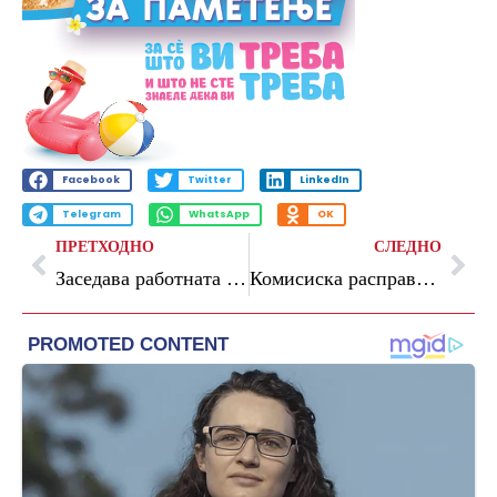
Facebook
Twitter
LinkedIn
Telegram
WhatsApp
OK
ПРЕТХОДНО
СЛЕДНО
Заседава работната група за подготвување на предлог-иницијативата за уставни измени
Комисиска расправа за предлозите за избор на членови на Советот на јавни обвинители