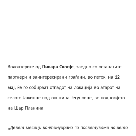
Волонтерите од
Пивара Скопје
, заедно со останатите
партнери и заинтересирани граѓани, во петок, на
12
мај,
ќе го собираат отпадот на локација во атарот на
селото Јажинце под општина Јегуновце, во подножјето
на Шар Планина.
„
Девет месеци континуирано го посветуваме нашето