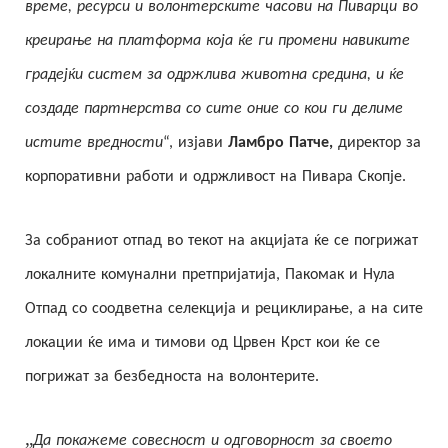
време, ресурси и волонтерските часови на Пиварци во
креирање на платформа која ќе ги промени навиките
градејќи систем за одржлива животна средина, и ќе
создаде партнерства со сите оние со кои ги делиме
истите вредности
“, изјави
Ламбро Патче,
директор за
корпоративни работи и одржливост на Пивара Скопје.
За собраниот отпад во текот на акцијата ќе се погрижат
локалните комунални претпријатија, Пакомак и Нула
Отпад со соодветна селекција и рециклирање, а на сите
локации ќе има и тимови од Црвен Крст кои ќе се
погрижат за безбедноста на волонтерите.
„
Да покажеме совесност и одговорност за своето