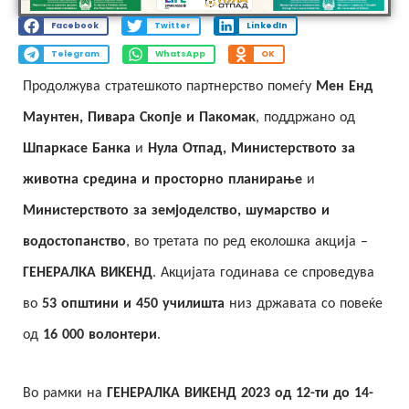
Facebook
Twitter
LinkedIn
Telegram
WhatsApp
OK
Продолжува стратешкото партнерство помеѓу
Мен Енд
Маунтен, Пивара Скопје и Пакомак
, поддржано од
Шпаркасе Банка
и
Нула Отпад, Министерството за
животна средина и просторно планирање
и
Министерството за земјоделство, шумарство и
водостопанство
, во третата по ред еколошка акција –
ГЕНЕРАЛКА ВИКЕНД
. Акцијата годинава се спроведува
во
53 општини и 450 училишта
низ државата со повеќе
од
16 000 волонтери
.
Во рамки на
ГЕНЕРАЛКА ВИКЕНД 2023 од 12-ти до 14-