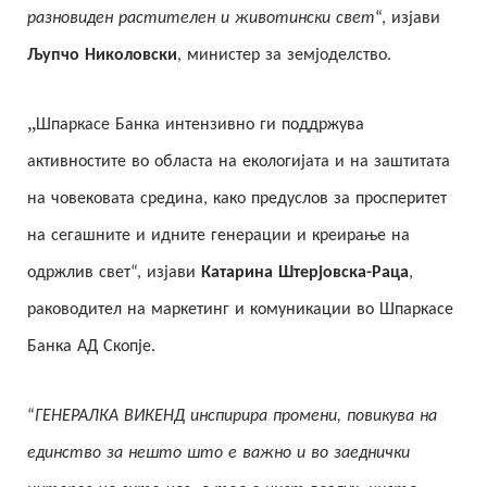
разновиден растителен и животински свет
“, изјави
Љупчо Николовски
, министер за земјоделство.
„
Шпаркасе Банка интензивно ги поддржува
активностите во областа на екологијата и на заштитата
на човековата средина, како предуслов за просперитет
на сегашните и идните генерации и креирање на
одржлив свет“, изјави
Катарина Штерјовска-Раца
,
раководител на маркетинг и комуникации во Шпаркасе
Банка АД Скопје.
“
ГЕНЕРАЛКА ВИКЕНД инспирира промени, повикува на
единство за нешто што е важно и во заеднички