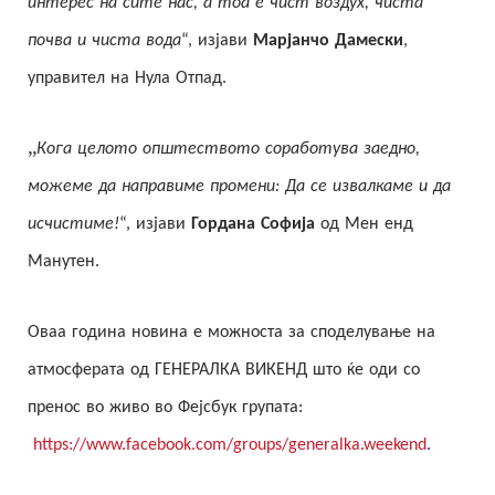
интерес на сите нас, а тоа е чист воздух, чиста
почва и чиста вода
“, изјави
Марјанчо Дамески
,
управител на Нула Отпад.
„
Кога целото општеството соработува заедно,
можеме да направиме промени: Да се извалкаме и да
исчистиме!
“, изјави
Гордана Софија
од Мен енд
Манутен.
Оваа година новина е можноста за споделување на
атмосферата од ГЕНЕРАЛКА ВИКЕНД што ќе оди со
пренос во живо во Фејсбук групата:
https://www.facebook.com/groups/generalka.weekend
.