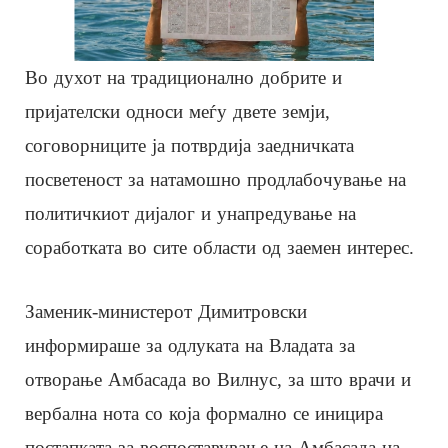
Во духот на традиционално добрите и
пријателски односи меѓу двете земји,
соговорниците ја потврдија заедничката
посветеност за натамошно продлабочување на
политичкиот дијалог и унапредување на
соработката во сите области од заемен интерес.
Заменик-министерот Димитровски
информираше за одлуката на Владата за
отворање Амбасада во Вилнус, за што врачи и
вербална нота со која формално се иницира
постапката за воспоставување на Амбасада на