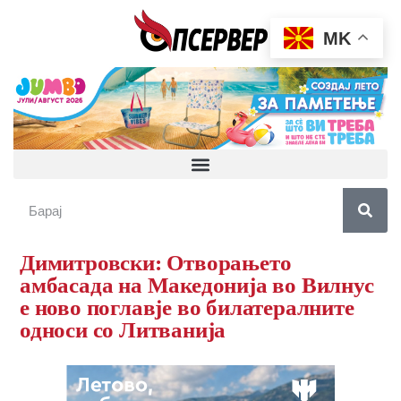
MK
Димитровски: Отворањето
амбасада на Македонија во Вилнус
е ново поглавје во билатералните
односи со Литванија