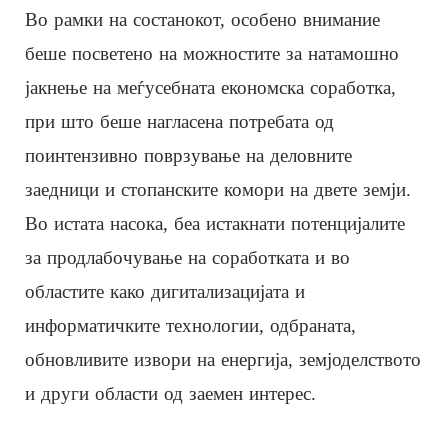
Во рамки на состанокот, особено внимание
беше посветено на можностите за натамошно
јакнење на меѓусебната економска соработка,
при што беше нагласена потребата од
поинтензивно поврзување на деловните
заедници и стопанските комори на двете земји.
Во истата насока, беа истакнати потенцијалите
за продлабочување на соработката и во
областите како дигитализацијата и
информатичките технологии, одбраната,
обновливите извори на енергија, земјоделството
и други области од заемен интерес.