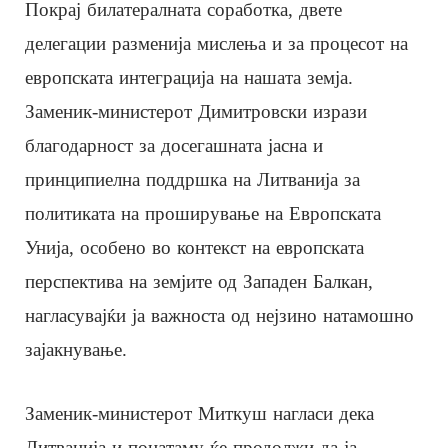
Покрај билатералната соработка, двете
делегации разменија мислења и за процесот на
европската интеграција на нашата земја.
Заменик-министерот Димитровски изрази
благодарност за досегашната јасна и
принципиелна поддршка на Литванија за
политиката на проширување на Европската
Унија, особено во контекст на европската
перспектива на земјите од Западен Балкан,
нагласувајќи ја важноста од нејзино натамошно
зајакнување.
Заменик-министерот Миткуш нагласи дека
Литванија и понатаму ќе продолжи да ја