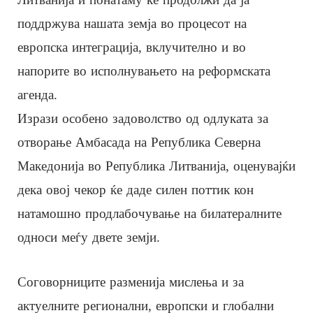
поддржува нашата земја во процесот на
европска интеграција, вклучително и во
напорите во исполнувањето на реформската
агенда.
Изрази особено задоволство од одлуката за
отворање Амбасада на Република Северна
Македонија во Република Литванија, оценувајќи
дека овој чекор ќе даде силен поттик кон
натамошно продлабочување на билатералните
односи меѓу двете земји.
Соговорниците разменија мислења и за
актуелните регионални, европски и глобални