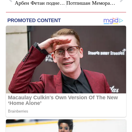
Арбен Фетаи поднесе оставка: вицепремиерот за добро владеење вели дека заминува со крената глава и чиста совест
Потпишан Меморандум за соработка меѓу македонското и португалското јавно обвинителство