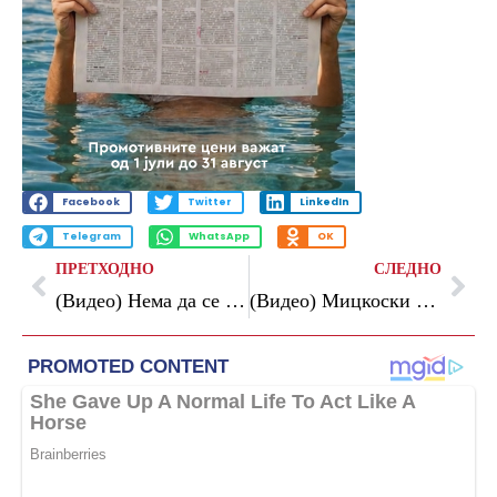
Facebook
Twitter
LinkedIn
Telegram
WhatsApp
OK
ПРЕТХОДНО
СЛЕДНО
(Видео) Нема да се поместиме ниту милиметар додека не видиме испорака од бугарска страна, кажа Мицкоски
(Видео) Мицкоски на прославата „80 години Македонци во Војводина“: Народот што го чува својот јазик и своите корени, секогаш има иднина