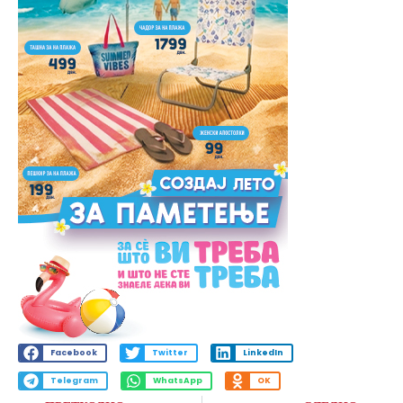
Facebook
Twitter
LinkedIn
Telegram
WhatsApp
OK