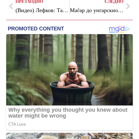
ПРЕТХОДНО
СЛЕДНО
(Видео) Лефков: Тандемот Коларевиќ и Абази се коалиција во обвинителството, како што се СДС и ДУИ во политиката
Маѓар до унгарскиот претседател: „Мораш да си заминеш, и ќе си заминеш“