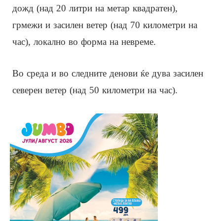
дожд (над 20 литри на метар квадратен),
грмежи и засилен ветер (над 70 километри на
час), локално во форма на невреме.
Во среда и во следните денови ќе дува засилен
северен ветер (над 50 километри на час).