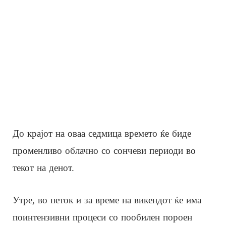
До крајот на оваа седмица времето ќе биде
променливо облачно со сончеви периоди во
текот на денот.
Утре, во петок и за време на викендот ќе има
поинтензивни процеси со пообилен пороен