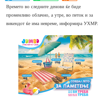
Времето во следните денови ќе биде
променливо облачно, а утре, во петок и за
викендот ќе има невреме, информира УХМР.