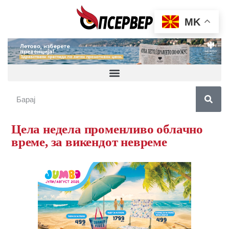
MK
Цела недела променливо облачно
време, за викендот невреме