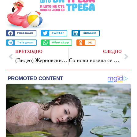
Facebook
Twitter
LinkedIn
Telegram
WhatsApp
OK
ПРЕТХОДНО
СЛЕДНО
(Видео) Жерновски: Три силни потврди од ЕУ дека со Мицкоски нема реформи
Со нови возила се модернизира битолската противпожарна единица