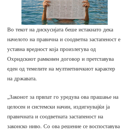
Во текот на дискусијата беше истакнато дека
начелото на правична и соодветна застапеност е
уставна вредност која произлегува од
Охридскиот рамковен договор и претставува
еден од темелите на мултиетничкиот карактер
на државата.
„Законот за првпат го уредува ова прашање на
целосен и системски начин, издигнувајќи ја
правичната и соодветната застапеност на
законско ниво. Со ова решение се воспоставува