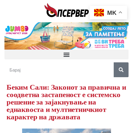
MK
Беким Сали: Законот за правична и
соодветна застапеност е системско
решение за зајакнување на
еднаквоста и мултиетничкиот
карактер на државата