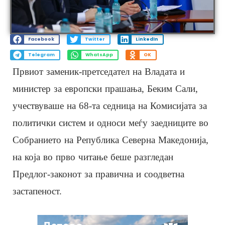
Facebook
Twitter
LinkedIn
Telegram
WhatsApp
OK
Првиот заменик-претседател на Владата и
министер за европски прашања, Беким Сали,
учествуваше на 68-та седница на Комисијата за
политички систем и односи меѓу заедниците во
Собранието на Република Северна Македонија,
на која во прво читање беше разгледан
Предлог-законот за правична и соодветна
застапеност.