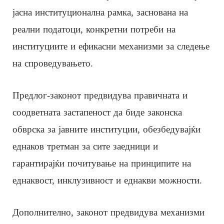
јасна институционална рамка, заснована на
реални податоци, конкретни потреби на
институциите и ефикасни механизми за следење
на спроведувањето.
Предлог-законот предвидува правичната и
соодветната застапеност да биде законска
обврска за јавните институции, обезбедувајќи
еднаков третман за сите заедници и
гарантирајќи почитување на принципите на
еднаквост, инклузивност и еднакви можности.
Дополнително, законот предвидува механизми