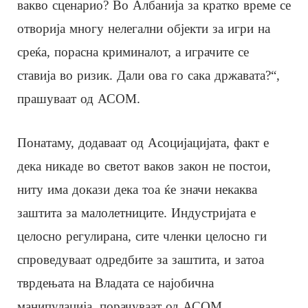
вакво сценарио? Во Албанија за кратко време се
отворија многу нелегални објекти за игри на
среќа, порасна криминалот, а играчите се
ставија во ризик. Дали ова го сака државата?“,
прашуваат од АСОМ.
Понатаму, додаваат од Асоцијацијата, факт е
дека никаде во светот ваков закон не постои,
ниту има докази дека тоа ќе значи некаква
заштита за малолетниците. Индустријата е
целосно регулирана, сите членки целосно ги
спроведуваат одредбите за заштита, и затоа
тврдењата на Владата се најобична
манипулација, порачуваат од АСОМ.