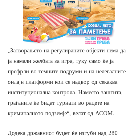
„Затворањето на регулираните објекти нема да
ја намали желбата за игра, туку само ќе ја
префрли во темните подруми и на нелегалните
онлајн платформи кои се надвор од секаква
институционална контрола. Наместо заштита,
граѓаните ќе бидат турнати во рацете на
криминалното подземје“, велат од АСОМ.
Додека државниот буџет ќе изгуби над 280