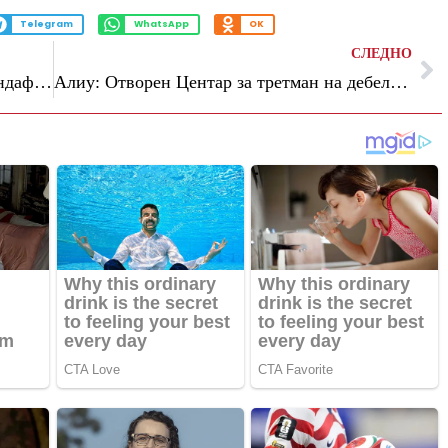
Telegram
WhatsApp
OK
СЛЕДНО
(Видео) Петрушевски: Деаноски и Трендафилов да кажат дали синдикалните пари завршиле за наградување на привилегирани членови блиски до СДС
Алиу: Отворен Центар за третман на дебелина кај децата на Детската клиника