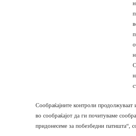
н
п
в
п
о
н
С
н
с
Сообраќајните контроли продолжуваат и
во сообраќајот да ги почитуваме сообра
придонесеме за побезбедни патишта“, 