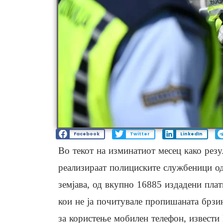
Facebook
Twitter
LinkedIn
Во текот на изминатиот месец како рез
реализираат полициските службеници од
земјава, од вкупно 16885 издадени плат
кои не ја почитувале пропишаната брзи
за користење мобилен телефон, извести