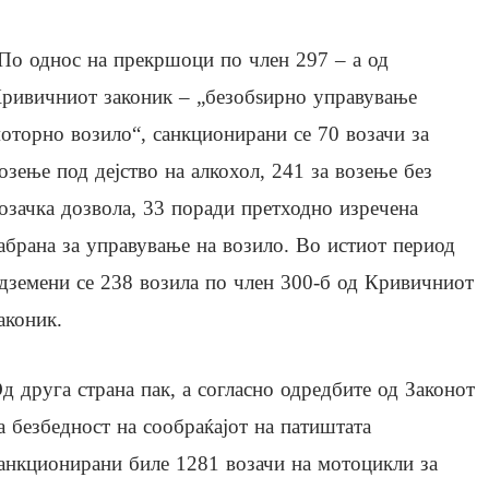
По однос на прекршоци по член 297 – а од
ривичниот законик – „безобѕирно управување
оторно возило“, санкционирани се 70 возачи за
озење под дејство на алкохол, 241 за возење без
озачка дозвола, 33 поради претходно изречена
абрана за управување на возило. Во истиот период
дземени се 238 возила по член 300-б од Кривичниот
аконик.
д друга страна пак, а согласно одредбите од Законот
а безбедност на сообраќајот на патиштата
анкционирани биле 1281 возачи на мотоцикли за