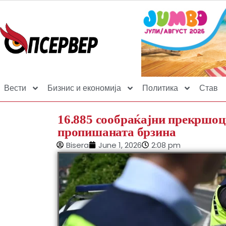
Вести
Бизнис и економија
Политика
Став
16.885 сообраќајни прекршоци
пропишаната брзина
Bisera
June 1, 2026
2:08 pm