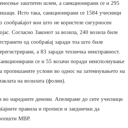
еносење заштитен шлем, а санкционирани се и 295
ешаци. Исто така, санкционирани се 1584 учесници
о сообраќајот кои што не користеле сигурносен
ојас. Согласно Законот за возила, 240 возила биле
тстранети од сообраќај заради тоа што биле
ерегистрирани, а 83 заради техничка неисправност.
анкционирани се и 55 возачи поради неисполнување
а пропишаните услови во однос на затемнувањето на
таклата на возилата (фолии).
 во наредните денови. Апелираме до сите учесници
ќајните правила и прописи и заеднички да
соопшти МВР.