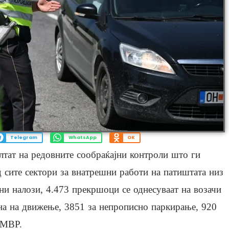
Telegram
WhatsApp
OK
ултат на редовните сообраќајни контроли што ги
 сите сектори за внатрешни работи на патиштата низ
ни налози, 4.473 прекршоци се однесуваат на возачи
на на движење, 3851 за непрописно паркирање, 920
 МВР.