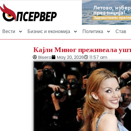
Вести
Бизнис и економија
Политика
Став
Кајли Миног преживеала уште 
Bisera
May 20, 2026
11:57 am