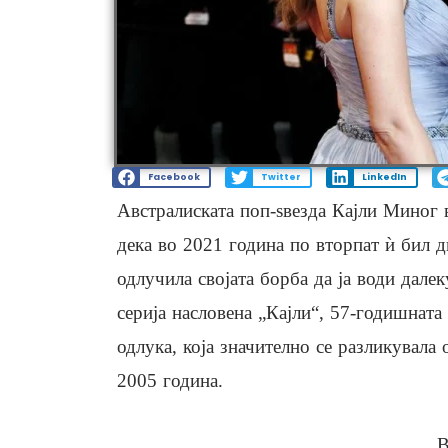
Facebook
Twitter
LinkedIn
Австралиската поп-ѕвезда Кајли Миног
дека во 2021 година по вторпат ѝ бил ди
одлучила својата борба да ја води дале
серија насловена „Кајли“, 57-годишната 
одлука, која значително се разликувала 
2005 година.
В