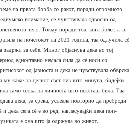
реме на првата борба со ракот, поради огромното
едиумско внимание, се чувствувала одвоено од
опственото тело. Токму поради тоа, кога болеста се
ратила на почетокот на 2021 година, таа одлучила сè
а задржи за себе. Миног објаснува дека во тој
ериод едноставно немала сила да се носи со
ритисокот од јавноста и дека не чувствувала обврска
а му каже на целиот свет низ што минува, бидејќи
ила само сенка на личноста што некогаш била. Таа
одава дека, за среќа, успеала повторно да преброди
è и дека сега сè е во ред, нагласувајќи дека поп-
узиката е она што ја одржува во живот.