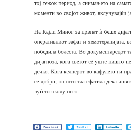
тој тежок период, а снимањето на самат
моменти во својот живот, вклучувајќи ј
На Кајли Миног за првпат ѝ беше дијаг
оперативниот зафат и хемотерапијата, в
победила болеста. Во документарецот т
дијагноза, кога светот сè уште ништо не
дечко. Кога келнерот во кафулето ги пр
се добро, по што таа сфатила дека чове
луѓето околу него.
Facebook
Twitter
LinkedIn