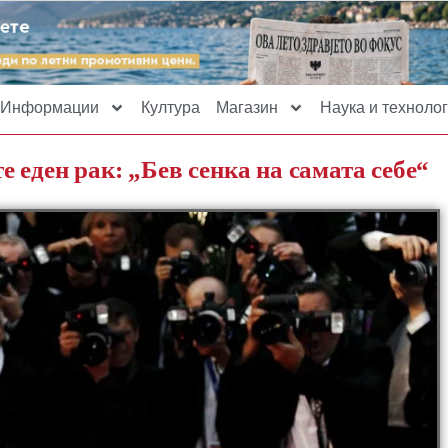
Информации
Култура
Магазин
Наука и технолог
еден рак: „Бев сенка на самата себе“