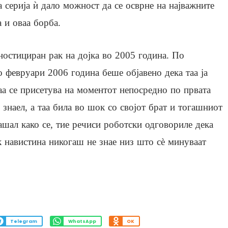
а серија ѝ дало можност да се осврне на најважните
а и оваа борба.
ностициран рак на дојка во 2005 година. По
о февруари 2006 година беше објавено дека таа ја
аа се присетува на моментот непосредно по првата
 знаел, а таа била во шок со својот брат и тогашниот
ашал како се, тие речиси роботски одговориле дека
к навистина никогаш не знае низ што сè минуваат
Telegram
WhatsApp
OK