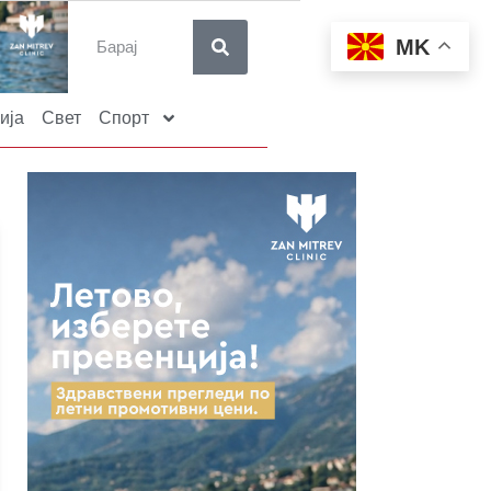
MK
ија
Свет
Спорт