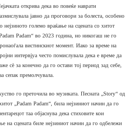
ејачката открива дека во повеќе наврати
азмислувала јавно да проговори за болеста, особено
о нејзиното големо враќање на сцената со хитот
Padam Padam“ во 2023 година, но никогаш не го
ронаоѓала вистинскиот момент. Иако за време на
ројни интервјуа често помислувала дека е време да
аже сè за конечно да го остави тој период зад себе,
аа сепак премолчувала.
куство го преточила во музиката. Песната „Story“ од
 хитот „Padam Padam“, била нејзиниот начин да го
нтарецот таа објаснува дека стиховите кои
ање на сцената биле нејзиниот начин да го одбележи