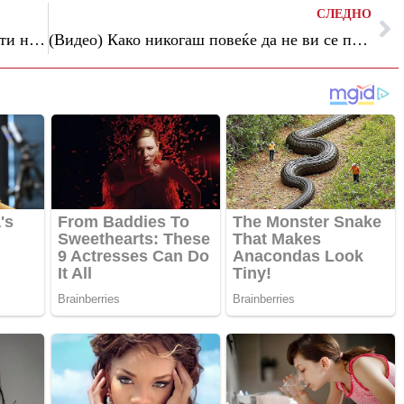
СЛЕДНО
„Дали ова е шега?“: Кајли Џенер ја врати наједноставната фризура во мода
(Видео) Како никогаш повеќе да не ви се појави пудра на јаката на кошулата?