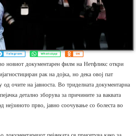
Telegram
WhatsApp
OK
 во новиот документарен филм на Нетфликс откри
јагностициран рак на дојка, но дека овој пат
ку од очите на јавноста. Во триделната документарна
пејачка детално зборува за причините за ваквата
од нејзиното прво, јавно соочување со болеста во
о документарецот пејачката се присетува како за