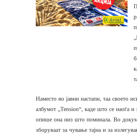
П
р
п
„
п
б
к
т
Наместо во јавни настапи, таа своето ис
албумот „Tension“, каде што се наоѓа и
опише она низ што поминала. Во докуме
зборуваат за чување тајна и за излегув