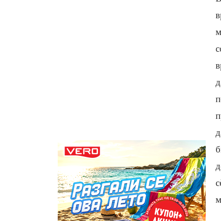
в
м
с
в
д
п
п
д
б
д
с
м