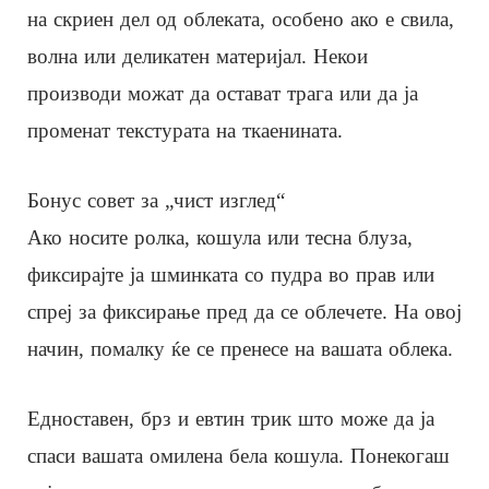
на скриен дел од облеката, особено ако е свила,
волна или деликатен материјал. Некои
производи можат да остават трага или да ја
променат текстурата на ткаенината.
Бонус совет за „чист изглед“
Ако носите ролка, кошула или тесна блуза,
фиксирајте ја шминката со пудра во прав или
спреј за фиксирање пред да се облечете. На овој
начин, помалку ќе се пренесе на вашата облека.
Едноставен, брз и евтин трик што може да ја
спаси вашата омилена бела кошула. Понекогаш