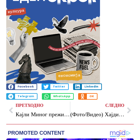
Facebook
Twitter
LinkedIn
Telegram
WhatsApp
OK
ПРЕТХОДНО
СЛЕДНО
Кајли Миног преживеала уште еден рак: „Бев сенка на самата себе“
(Фото/Видео) Хајди Клум шокираше со изданието: Сите мислат дека е бремена