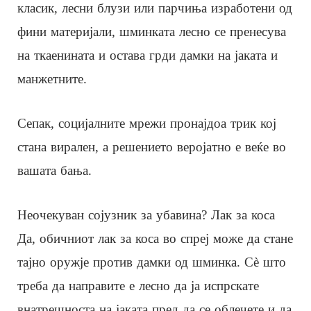
класик, лесни блузи или парчиња изработени од
фини материјали, шминката лесно се пренесува
на ткаенината и остава грди дамки на јаката и
манжетните.
Сепак, социјалните мрежи пронајдоа трик кој
стана вирален, а решението веројатно е веќе во
вашата бања.
Неочекуван сојузник за убавина? Лак за коса
Да, обичниот лак за коса во спреј може да стане
тајно оружје против дамки од шминка. Сè што
треба да направите е лесно да ја испрскате
внатрешноста на јаката пред да се облечете и да