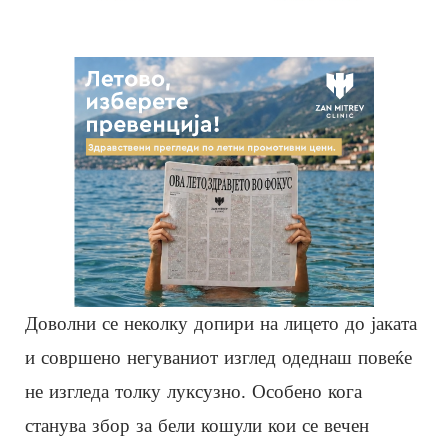
Доволни се неколку допири на лицето до јаката
и совршено негуваниот изглед одеднаш повеќе
не изгледа толку луксузно. Особено кога
станува збор за бели кошули кои се вечен