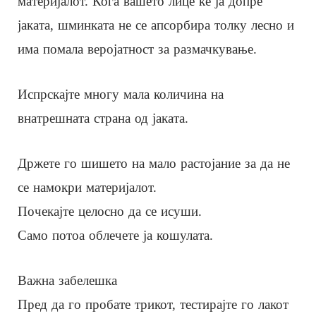
материјалот. Кога вашето лице ќе ја допре
јаката, шминката не се апсорбира толку лесно и
има помала веројатност за размачкување.
Испрскајте многу мала количина на
внатрешната страна од јаката.
Држете го шишето на мало растојание за да не
се намокри материјалот.
Почекајте целосно да се исуши.
Само потоа облечете ја кошулата.
Важна забелешка
Пред да го пробате трикот, тестирајте го лакот