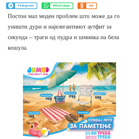
Telegram
WhatsApp
OK
Постои мал моден проблем што може да го
уништи дури и најелегантниот аутфит за
секунда – траги од пудра и шминка на бела
кошула.