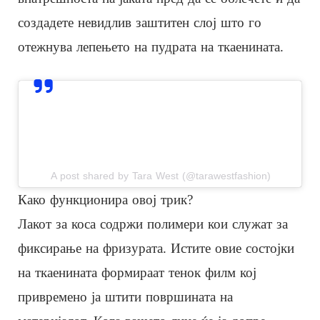
создадете невидлив заштитен слој што го
отежнува лепењето на пудрата на ткаенината.
View this post on Instagram
A post shared by Tara West (@tarawestfashion)
Како функционира овој трик?
Лакот за коса содржи полимери кои служат за
фиксирање на фризурата. Истите овие состојки
на ткаенината формираат тенок филм кој
привремено ја штити површината на