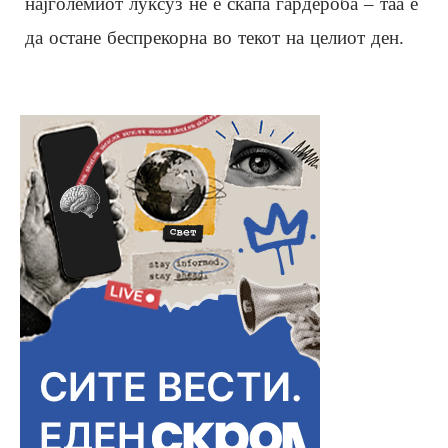
најголемиот луксуз не е скапа гардероба – таа е
да остане беспрекорна во текот на целиот ден.