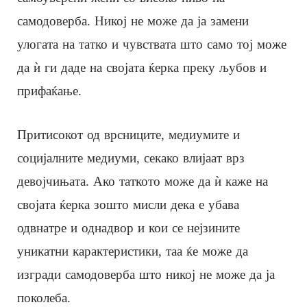
самодоверба. Никој не може да ја замени
улогата на татко и чувствата што само тој може
да ѝ ги даде на својата ќерка преку љубов и
прифаќање.
Притисокот од врсниците, медиумите и
социјалните медиуми, секако влијаат врз
девојчињата. Ако таткото може да ѝ каже на
својата ќерка зошто мисли дека е убава
одвнатре и однадвор и кои се нејзините
уникатни карактеристики, таа ќе може да
изгради самодоверба што никој не може да ја
поколеба.