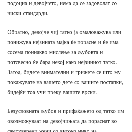
подоцна и девојчето, нема да се задоволат со
ниски стандарди.
Обратно, девојче чиј татко ја омаловажува или
понижува нејзината мајка ќе порасне и ќе има
сосема поинакво мислење за љубовта и
потсвесно ќе бара некој како нејзиниот татко.
Затоа, бидете внимателни и грижете се што му
покажувате на вашето дете со вашите постапки,
бидејќи тоа учи преку вашите врски.
Безусловната љубов и прифаќањето од татко им
овозможуваат на девојчињата да пораснат во
самоуверени жени со високо ниво на