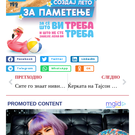
Facebook
Twitter
LinkedIn
Telegram
WhatsApp
OK
ПРЕТХОДНО
СЛЕДНО
Сите го знаат нивниот хит „Barby girl“, а сега ја завршуваат својата кариера по 30 години
Ќерката на Тајсон Фјури се омажи на 16 години, објави фотографии од луксузната мобилна куќа во која ќе живее