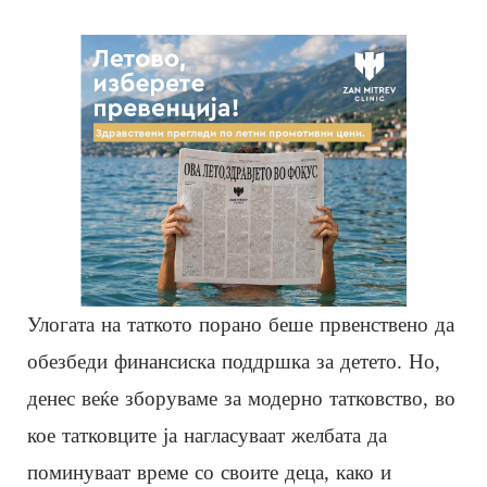
Улогата на таткото порано беше првенствено да
обезбеди финансиска поддршка за детето. Но,
денес веќе зборуваме за модерно татковство, во
кое татковците ја нагласуваат желбата да
поминуваат време со своите деца, како и