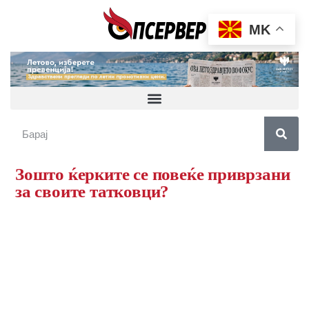
MK
Зошто ќерките се повеќе приврзани
за своите татковци?