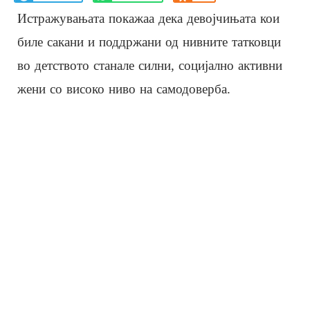
Истражувањата покажаа дека девојчињата кои
биле сакани и поддржани од нивните татковци
во детството станале силни, социјално активни
жени со високо ниво на самодоверба.