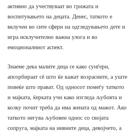
активно да учествуваат во грижата и
воспитувањето на децата. Денес, таткото е
вклучен во сите сфери на одгледувањето дете и
игра исклучително важна улога и во
емоционалниот аспект.
Знаеме дека малите деца се како сунѓери,
апсорбираат сè што ќе кажат возрасните, а уште
повеќе што прават. Од односот помеѓу таткото
и мајката, ќерката учи како изгледа љубовта и
колку почит треба да има жената од мажот. Ако
таткото негува љубовен однос со својата
сопруга, мајката на нивните деца, девојчето, а