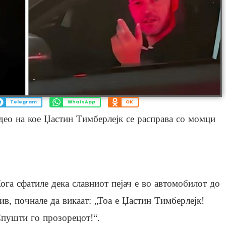
Telegram
WhatsApp
OK
део на кое Џастин Тимберлејк се расправа со момци
ога сфатиле дека славниот пејач е во автомобилот до
ив, почнале да викаат: „Тоа е Џастин Тимберлејк!
пушти го прозорецот!“.