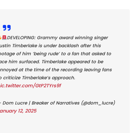
DEVELOPING: Grammy award winning singer
ustin Timberlake is under backlash after this
ootage of him ‘being rude’ to a fan that asked to
ace him surfaced. Timberlake appeared to be
nnoyed at the time of the recording leaving fans
o criticize Timberlake’s approach.
ic.twitter.com/GtP2TYrs9f
 Dom Lucre | Breaker of Narratives (@dom_lucre)
anuary 12, 2025