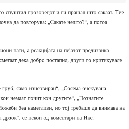
 го спуштил прозорецот и ги прашал што сакаат. Тие
 почна да повторува: „Сакате нешто?“, а потоа
иони пати, а реакцијата на пејачот предизвика
сметаат дека добро постапил, други го критикувале
 груб, само изнервиран“, „Сосема очекувана
 кои немаат почит кон другите“, „Познатите
Можеби беа наметливи, но тој требаше да внимава на
л дрзок“, се некои од коментари на Икс.