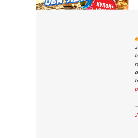
J
f
r
a
t
p
—
J