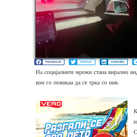
Facebook
Twitter
LinkedIn
На социјалните мрежи стана вирално ви
кои го повикаа да се трка со нив.
К
н
С