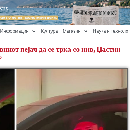
Информации
Култура
Магазин
Наука и технолог
вниот пејач да се трка со нив, Џастин
о