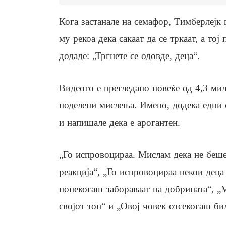
Кога застанале на семафор, Тимберлејк
му рекоа дека сакаат да се тркаат, а тој
додаде: „Тргнете се одовде, деца“.
Видеото е прегледано повеќе од 4,3 мил
поделени мислења. Имено, додека едни 
и напишале дека е арогантен.
„Го испровоцираа. Мислам дека не беше
реакција“, „Го испровоцираа некои деца
понекогаш забораваат на добрината“, „
својот тон“ и „Овој човек отсекогаш би