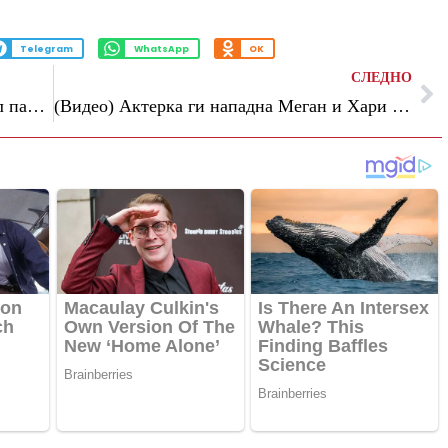
Telegram
WhatsApp
OK
СЛЕДНО
Се претставил како Бред Пит и побарал пари за лекување: му уплатила 830.000 евра
(Видео) Актерка ги нападна Меган и Хари поради фотографиите на кои ги тешат жртвите во Лос Анџелес: „Тие се туристи“