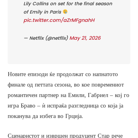
Lily Collins on set for the final season
of Emily in Paris
pic.twitter.com/aZrMFgnahH
May 21, 2026
— Netflix (@netflix)
Новите епизоди ќе продолжат со напнатото
финале од петтата сезона, во кое повремениот
романтичен партнер на Емили, Габриел – кој го
игра Браво – ѝ испраќа разгледница со која ја
поканува да избега во Грција.
Сценаристот и извршен продуцент Стар рече