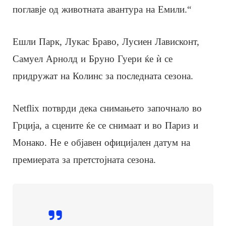
поглавје од животната авантура на Емили.“
Ешли Парк, Лукас Браво, Лусиен Лависконт,
Самуел Арнолд и Бруно Гуери ќе ѝ се
придружат на Колинс за последната сезона.
Netflix потврди дека снимањето започнало во
Грција, а сцените ќе се снимаат и во Париз и
Монако. Не е објавен официјален датум на
премиерата за претстојната сезона.