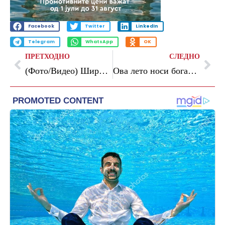
Facebook
Twitter
LinkedIn
Telegram
WhatsApp
OK
ПРЕТХОДНО
СЛЕДНО
(Фото/Видео) Широка насмевка, светки и деколте достојно за црвениот тепих: има 52 години и е фантастична
Ова лето носи богатство за четири хороскопски знаци