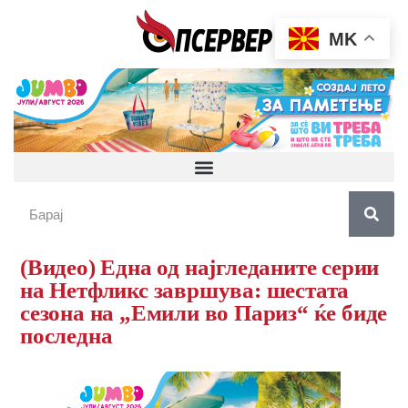
MK
(Видео) Една од најгледаните серии
на Нетфликс завршува: шестата
сезона на „Емили во Париз“ ќе биде
последна