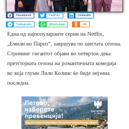
Facebook
Twitter
LinkedIn
Telegram
WhatsApp
OK
Една од најпопуларните серии на Netflix,
„Емили во Париз“, завршува по шестата сезона.
Стриминг гигантот објави во четврток дека
претстојната сезона на романтичната комедија
во која глуми Лили Колинс ќе биде нејзина
последна.