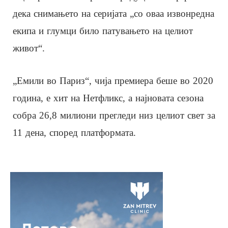
дека снимањето на серијата „со оваа извонредна
екипа и глумци било патувањето на целиот
живот“.
„Емили во Париз“, чија премиера беше во 2020
година, е хит на Нетфликс, а најновата сезона
собра 26,8 милиони прегледи низ целиот свет за
11 дена, според платформата.