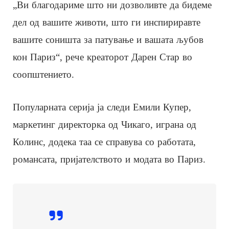
„Ви благодариме што ни дозволивте да бидеме
дел од вашите животи, што ги инспириравте
вашите соништа за патување и вашата љубов
кон Париз“, рече креаторот Дарен Стар во
соопштението.
Популарната серија ја следи Емили Купер,
маркетинг директорка од Чикаго, играна од
Колинс, додека таа се справува со работата,
романсата, пријателството и модата во Париз.