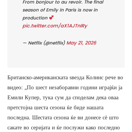
From bonjour to au revoir. The final
season of Emily in Paris is now in
production
pic.twitter.com/aX1AJTnIRy
May 21, 2026
— Netflix (@netflix)
Британско-американската ѕвезда Колинс рече во
видео: „По шест незаборавни години играјќи ја
Емили Купер, тука сум да споделам дека оваа
претстојна шеста сезона ќе биде нашата
последна. Шестата сезона ќе ви донесе сè што
сакате во серијата и ќе послужи како последно