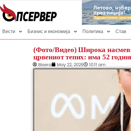
Вести
Бизнис и економија
Политика
Став
(Фото/Видео) Широка насмевка
црвениот тепих: има 52 годин
Bisera
May 22, 2026
10:11 am