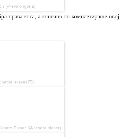
on (@evalongoria)
збра права коса, а конечно го комплетираше овој
stagram
@nathalierayes75)
stagram
Cesare Piaser (@cesare.piaser)