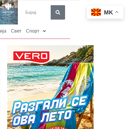
MK
ија
Свет
Спорт