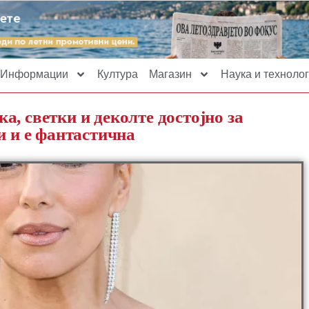
Информации
Култура
Магазин
Наука и технолог
, светки и деколте достојно за
и и е фантастична