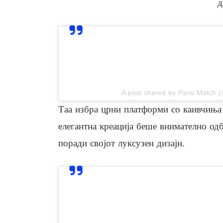
д
View this post on In
A post shared by Paris Match 
Таа избра црни платформи со каивчиња 
елегантна креација беше внимателно одб
поради својот луксузен дизајн.
View this post on In