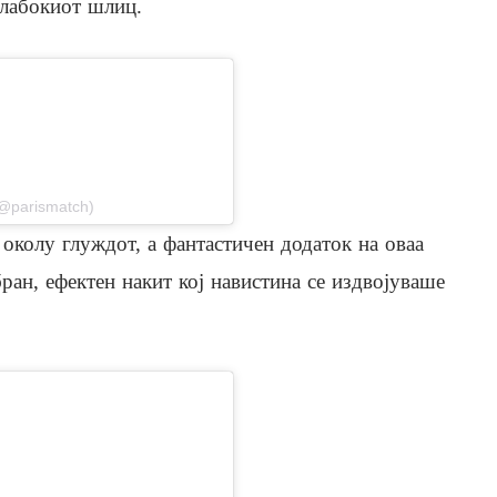
лабокиот шлиц.
stagram
(@parismatch)
околу глуждот, а фантастичен додаток на оваа
ран, ефектен накит кој навистина се издвојуваше
stagram