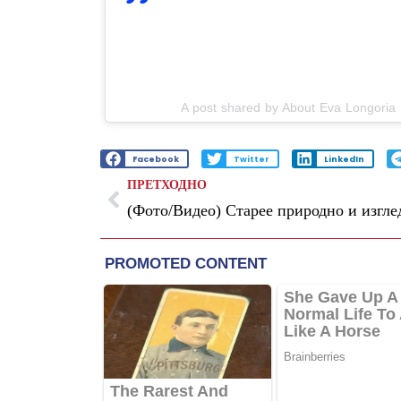
View this post on In
A post shared by About Eva Longoria
Facebook
Twitter
LinkedIn
ПРЕТХОДНО