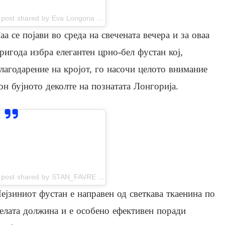
A post shared by Eva Longoria Baston (@evalongoria)
аа се појави во среда на свечената вечера и за оваа
ригода избра елегантен црно-бел фустан кој,
лагодарение на кројот, го насочи целото внимание
он бујното деколте на познатата Лонгорија.
View this post on Instagram
A post shared by STAN_FAVRE | Photographer & Videographer (@stan_favre)
ејзиниот фустан е направен од светкава ткаенина по
елата должина и е особено ефективен поради