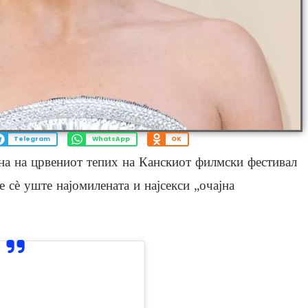
Telegram
WhatsApp
OK
на на црвениот тепих на Канскиот филмски фестивал
 сè уште најомилената и најсекси „очајна
View this post on Instagram