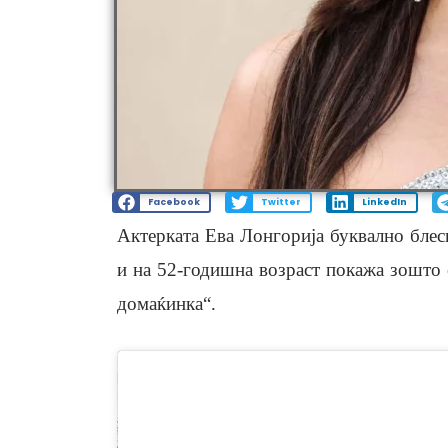
Facebook
Twitter
LinkedIn
Актерката Ева Лонгорија буквално блес
и на 52-годишна возраст покажа зошто е
домаќинка“.