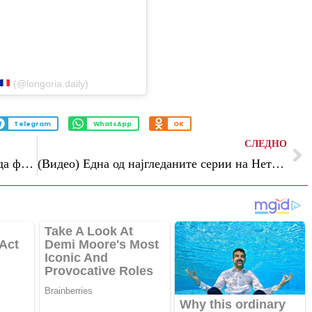
stagram
(@longoria.daily)
Telegram
WhatsApp
OK
СЛЕДНО
(Фото/Видео) Старее природно и изгледа фантастично: Го шармираше светот во драматичен фустан
(Видео) Една од најгледаните серии на Нетфликс завршува: шестата сезона на „Емили во Париз“ ќе биде последна