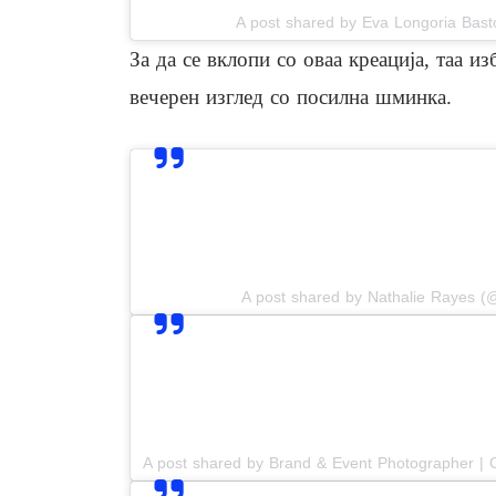
A post shared by Eva Longoria Bast
За да се вклопи со оваа креација, таа и
вечерен изглед со посилна шминка.
View this post on In
A post shared by Nathalie Rayes (
View this post on In
A post shared by Brand & Event Photographer | 