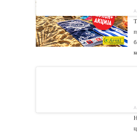
Т
п
б
к
Н
ц