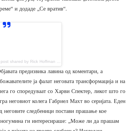
реме“ и додаде „Се вратив“.
View this post on Instagram
A post shared by Rick Hoffman (@rickehoffman)
бјавата предизвика лавина од коментари, а
божавателите ја фалат неговата трансформација и на
ега го споредуваат со Харви Спектер, ликот што го
гра неговиот колега Габриел Махт во серијата. Еден
д неговите следбеници постави прашање кое
ногумина ги интересираше: „Може ли да прашам
оја е тајната на твоето слабеење? Изгледаш