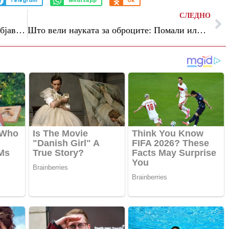
Telegram
WhatsApp
OK
СЛЕДНО
Свршеницата на Кристијано Роналдо објави кратка порака по елиминацијата од Светското првенство
Што вели науката за оброците: Помали или помалку големи оброци?