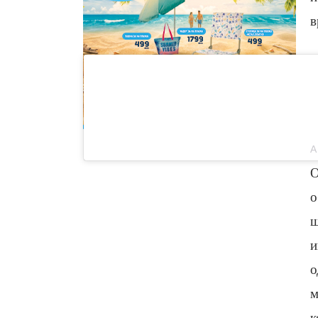
в
О
о
ш
и
о
м
к