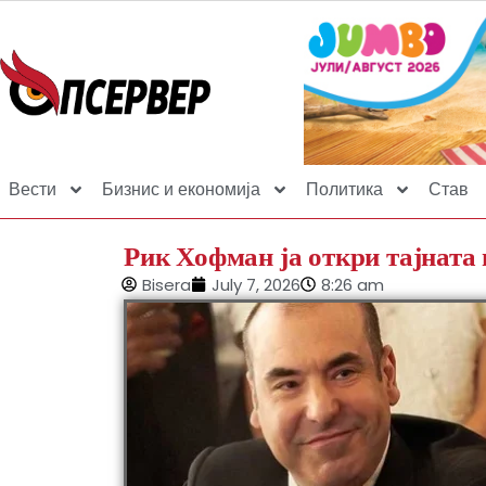
Вести
Бизнис и економија
Политика
Став
Рик Хофман ја откри тајната
Bisera
July 7, 2026
8:26 am