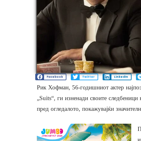
Facebook
Twitter
LinkedIn
Рик Хофман, 56-годишниот актер најпоз
„Suits“, ги изненади своите следбеници
пред огледалото, покажувајќи значителн
П
и