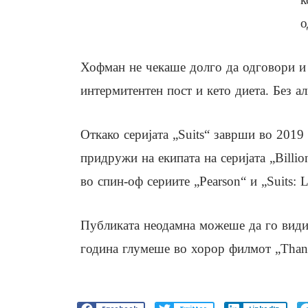
о
Хофман не чекаше долго да одговори и 
интермитентен пост и кето диета. Без ал
Откако серијата „Suits“ заврши во 2019
придружи на екипата на серијата „Billio
во спин-оф сериите „Pearson“ и „Suits: 
Публиката неодамна можеше да го види 
година глумеше во хорор филмот „Thank