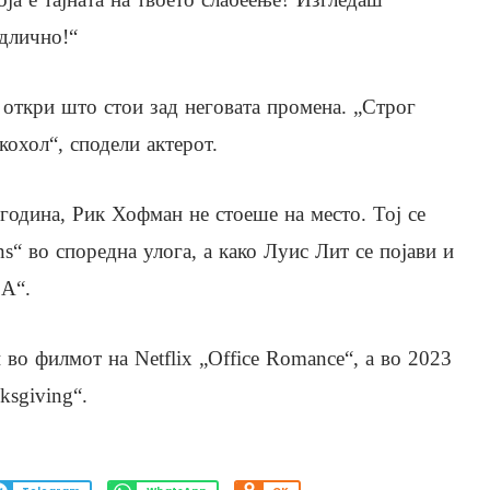
длично!“
откри што стои зад неговата промена. „Строг
кохол“, сподели актерот.
 година, Рик Хофман не стоеше на место. Тој се
ns“ во споредна улога, а како Луис Лит се појави и
LA“.
во филмот на Netflix „Office Romance“, а во 2023
sgiving“.