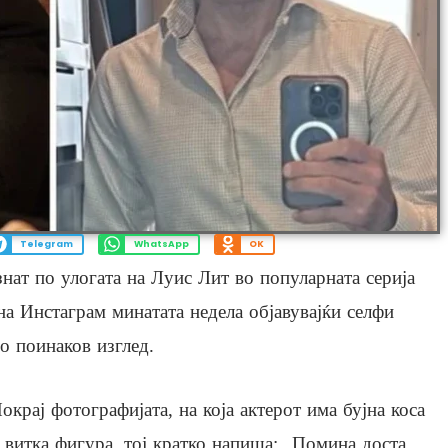
Telegram
WhatsApp
OK
нат по улогата на Луис Лит во популарната серија
 на Инстаграм минатата недела објавувајќи селфи
о поинаков изглед.
окрај фотографијата, на која актерот има бујна коса
 витка фигура, тој кратко напиша: „Помина доста